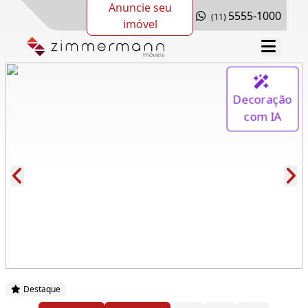
Anuncie seu
5555-1000
(11)
imóvel
Decoração
com IA
Cód.: 273983
Destaque