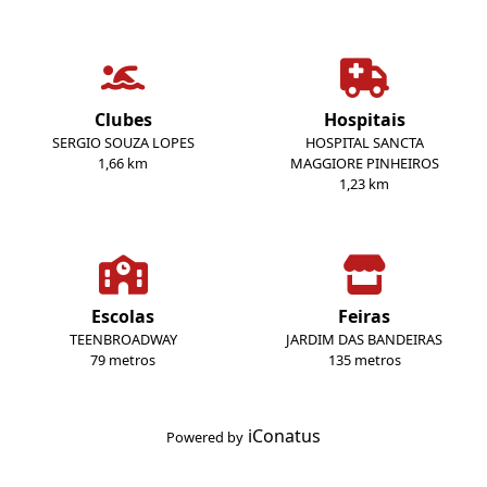
Clubes
Hospitais
SERGIO SOUZA LOPES
HOSPITAL SANCTA
1,66 km
MAGGIORE PINHEIROS
1,23 km
Escolas
Feiras
TEENBROADWAY
JARDIM DAS BANDEIRAS
79 metros
135 metros
iConatus
Powered by