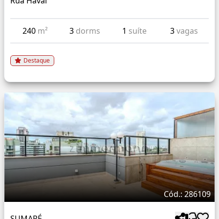
Rua Havai
240
m²
3
dorms
1
suíte
3
vagas
Destaque
Cód.: 286109
SUMARÉ