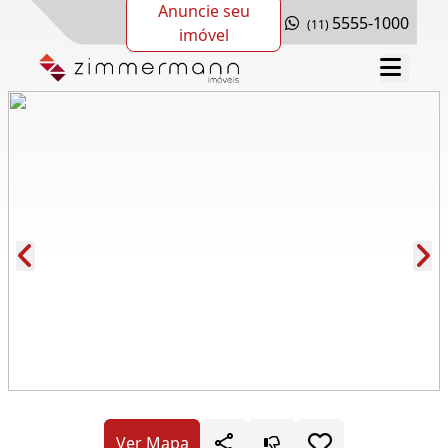
Anuncie seu
5555-1000
(11)
imóvel
Cód.: 257741
Ver Mapa