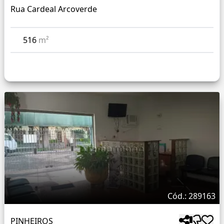
Rua Cardeal Arcoverde
516
m²
Cód.: 289163
PINHEIROS