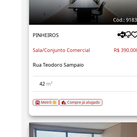
Cód.: 918
PINHEIROS
Sala/Conjunto Comercial
R$ 390.00
Rua Teodoro Sampaio
42
m²
Metrô
Compre já alugado