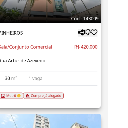
Cód.: 143009
PINHEIROS
Sala/Conjunto Comercial
R$ 420.000
Rua Artur de Azevedo
30
m²
1
vaga
Metrô
Compre já alugado