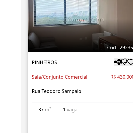
Cód.: 2923
PINHEIROS
Sala/Conjunto Comercial
R$ 430.00
Rua Teodoro Sampaio
37
m²
1
vaga