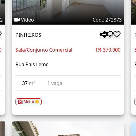
32
Vídeo
Cód.: 272873
PINHEIROS
0
Sala/Conjunto Comercial
R$ 370.000
Rua Pais Leme
37
m²
1
vaga
Metrô