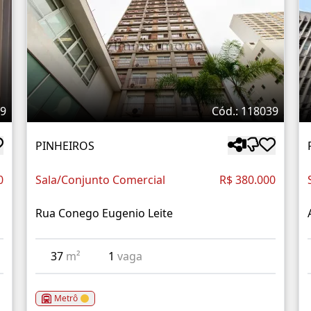
59
Cód.: 118039
PINHEIROS
0
Sala/Conjunto Comercial
R$ 380.000
Rua Conego Eugenio Leite
37
m²
1
vaga
Metrô