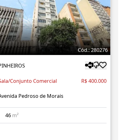
Cód.: 280276
PINHEIROS
Sala/Conjunto Comercial
R$ 400.000
Avenida Pedroso de Morais
46
m²