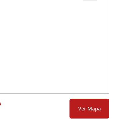
Cód.: 280278
6
Ver Mapa