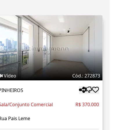
Vídeo
Cód.: 272873
PINHEIROS
Sala/Conjunto Comercial
R$ 370.000
Rua Pais Leme