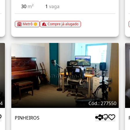
30
m²
1
vaga
Metrô
Compre já alugado
74
Cód.: 277550
PINHEIROS