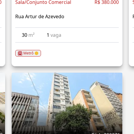
0
Sala/Conjunto Comercial
R$ 380.000
Rua Artur de Azevedo
30
m²
1
vaga
Metrô