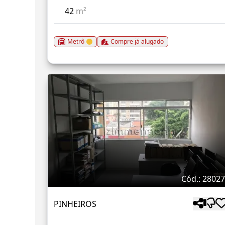
42
m²
Metrô
Compre já alugado
Cód.: 2802
PINHEIROS