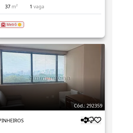
37
m²
1
vaga
Metrô
Cód.: 292359
PINHEIROS