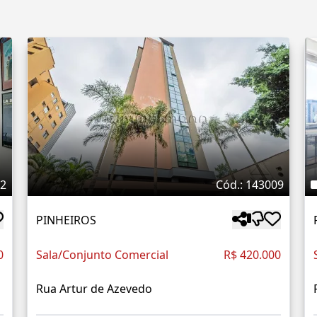
32
Cód.: 143009
PINHEIROS
0
Sala/Conjunto Comercial
R$ 420.000
Rua Artur de Azevedo