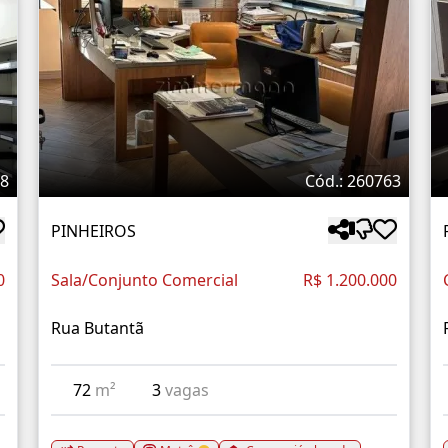
38
Cód.: 260763
PINHEIROS
0
Sala/Conjunto Comercial
R$ 1.200.000
Rua Butantã
72
m²
3
vagas