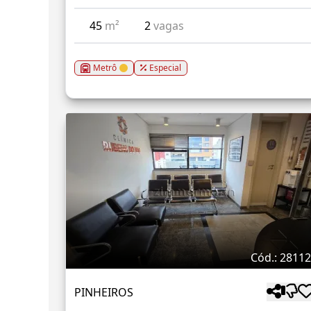
45
m²
2
vagas
Metrô
Especial
Cód.: 2811
PINHEIROS