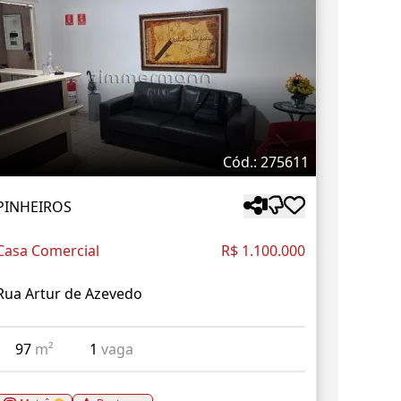
Cód.: 275611
PINHEIROS
Casa Comercial
R$ 1.100.000
Rua Artur de Azevedo
97
m²
1
vaga