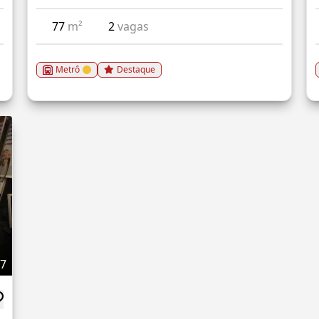
77
m²
2
vagas
Metrô
Destaque
27