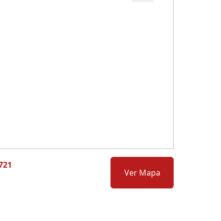
Cód.: 280564
721
Ver Mapa