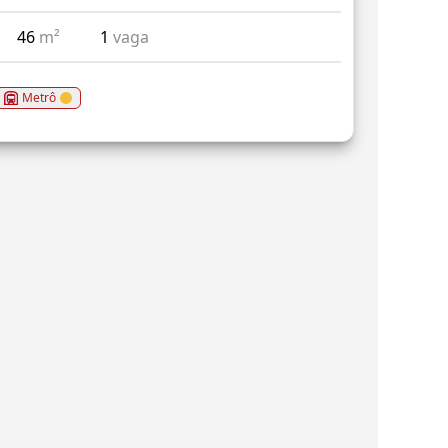
46
m²
1
vaga
Metrô