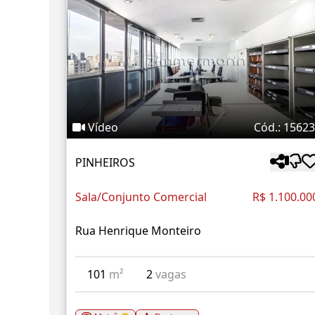
Vídeo
Cód.: 1562
PINHEIROS
Sala/Conjunto Comercial
R$ 1.100.00
Rua Henrique Monteiro
101
m²
2
vagas