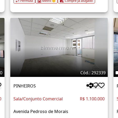
Permuta
Metrô
Compre já alugado
30
Cód.: 292339
PINHEIROS
0
Sala/Conjunto Comercial
R$ 1.100.000
Avenida Pedroso de Morais