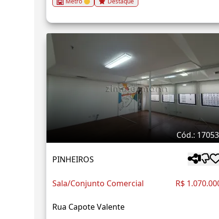
Metrô
Destaque
Cód.: 1705
PINHEIROS
Sala/Conjunto Comercial
R$ 1.070.00
Rua Capote Valente