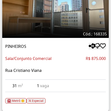
Cód.: 168335
PINHEIROS
Sala/Conjunto Comercial
R$ 875.000
Rua Cristiano Viana
31
m²
1
vaga
Metrô
Especial