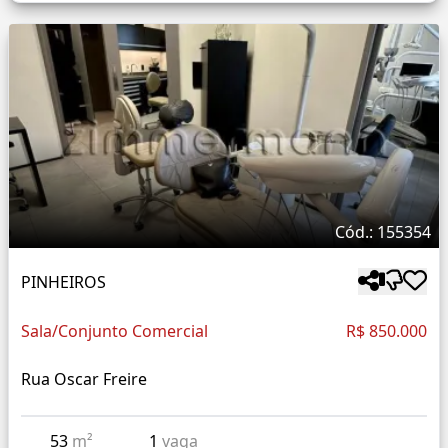
Cód.: 155354
PINHEIROS
Sala/Conjunto Comercial
R$ 850.000
Rua Oscar Freire
53
m²
1
vaga