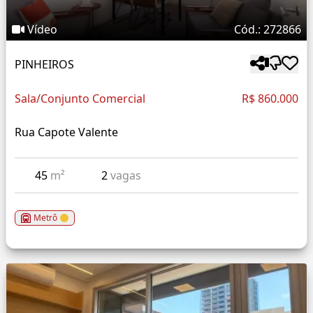
Vídeo
Cód.: 272866
PINHEIROS
Sala/Conjunto Comercial
R$ 860.000
Rua Capote Valente
45
m²
2
vagas
Metrô