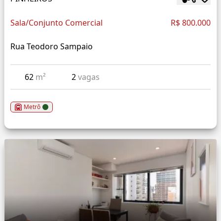
Sala/Conjunto Comercial
R$ 800.000
Rua Teodoro Sampaio
62
m²
2
vagas
Metrô