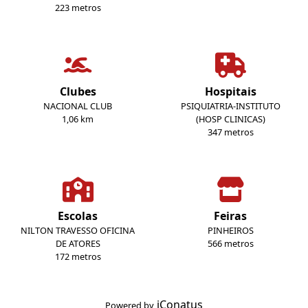
223 metros
Clubes
Hospitais
NACIONAL CLUB
PSIQUIATRIA-INSTITUTO
1,06 km
(HOSP CLINICAS)
347 metros
Escolas
Feiras
NILTON TRAVESSO OFICINA
PINHEIROS
DE ATORES
566 metros
172 metros
iConatus
Powered by