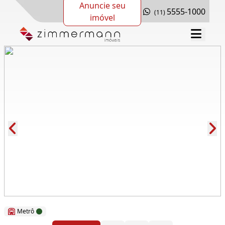
Anuncie seu
5555-1000
(11)
imóvel
Cód.: 279299
Metrô