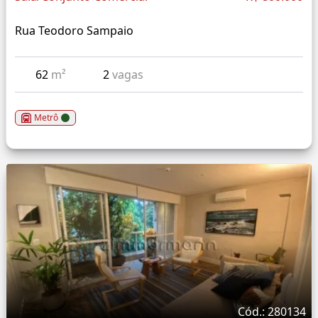
Rua Teodoro Sampaio
62
m²
2
vagas
Metrô
Cód.: 280134