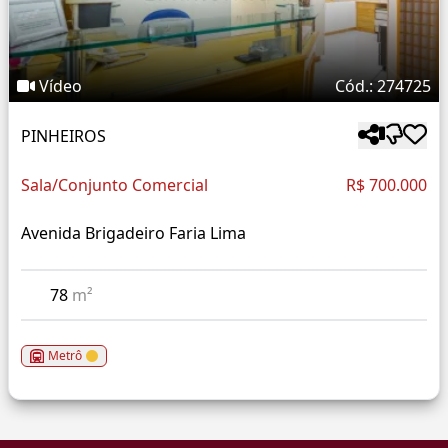
Vídeo
Cód.: 274725
PINHEIROS
Sala/Conjunto Comercial
R$ 700.000
Avenida Brigadeiro Faria Lima
78
m²
Metrô