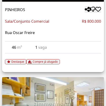
PINHEIROS
Sala/Conjunto Comercial
R$ 800.000
Rua Oscar Freire
46
m²
1
vaga
Destaque
Compre já alugado