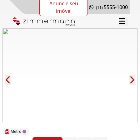
Anuncie seu
5555-1000
(11)
imóvel
Cód.: 142926
Metrô