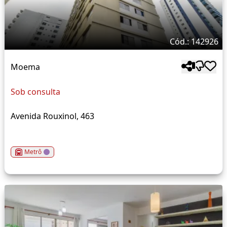
Cód.: 142926
Moema
Sob consulta
Avenida Rouxinol, 463
Metrô