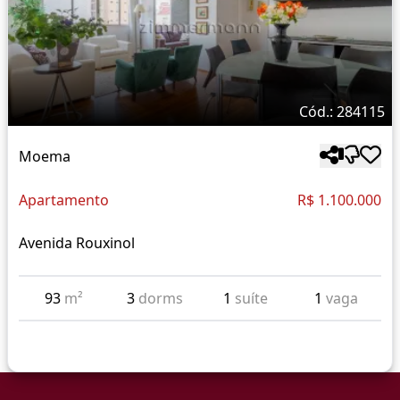
Cód.: 284115
Moema
Apartamento
R$ 1.100.000
Avenida Rouxinol
93
m²
3
dorms
1
suíte
1
vaga