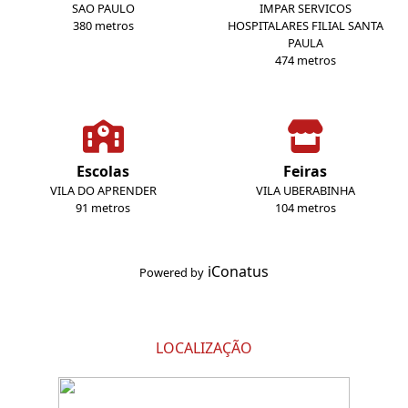
SAO PAULO
IMPAR SERVICOS
380 metros
HOSPITALARES FILIAL SANTA
PAULA
474 metros
Escolas
Feiras
VILA DO APRENDER
VILA UBERABINHA
91 metros
104 metros
iConatus
Powered by
LOCALIZAÇÃO