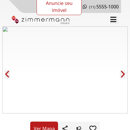
Anuncie seu
5555-1000
(11)
imóvel
Cód.: 115444
Ver Mapa