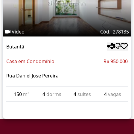
Vídeo
Cód.: 278135
Butantã
Casa em Condomínio
R$ 950.000
Rua Daniel Jose Pereira
150
m²
4
dorms
4
suítes
4
vagas