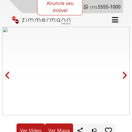
Anuncie seu
5555-1000
(11)
imóvel
Cód.: 278135
Ver Vídeo
Ver Mapa