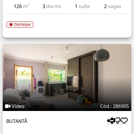
126
m²
3
dorms
1
suíte
2
vagas
Destaque
Vídeo
Cód.: 286905
BUTANTÃ