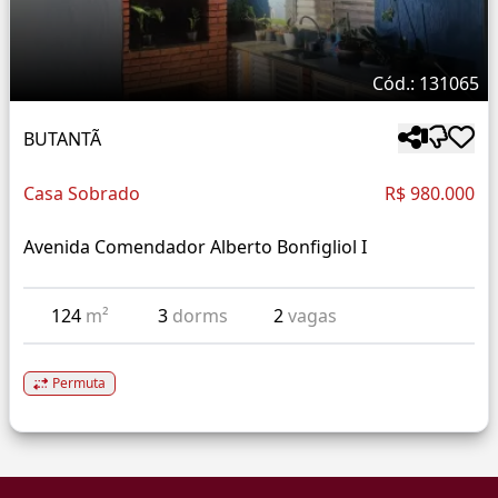
Cód.: 131065
BUTANTÃ
Casa Sobrado
R$ 980.000
Avenida Comendador Alberto Bonfigliol I
124
m²
3
dorms
2
vagas
Permuta