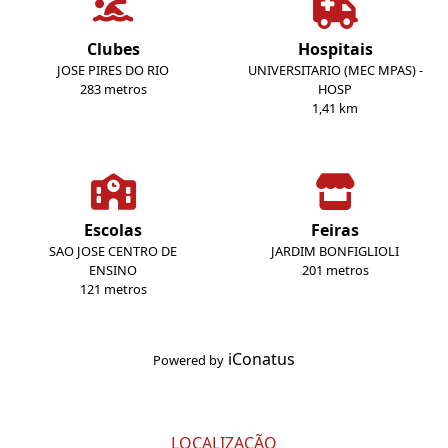
Clubes
Hospitais
JOSE PIRES DO RIO
UNIVERSITARIO (MEC MPAS) -
283 metros
HOSP
1,41 km
Escolas
Feiras
SAO JOSE CENTRO DE
JARDIM BONFIGLIOLI
ENSINO
201 metros
121 metros
iConatus
Powered by
LOCALIZAÇÃO