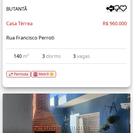
BUTANTÃ
Casa Térrea
R$ 960.000
Rua Francisco Perroti
140
m²
3
dorms
3
vagas
Permuta
Metrô