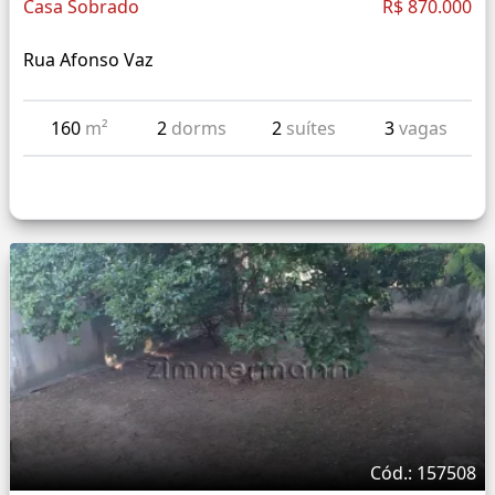
Casa Sobrado
R$ 870.000
Rua Afonso Vaz
160
m²
2
dorms
2
suítes
3
vagas
Cód.: 157508