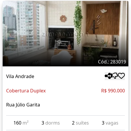
Cód.: 283019
Vila Andrade
Cobertura Duplex
R$ 990.000
Rua Júlio Garita
160
m²
3
dorms
2
suítes
3
vagas