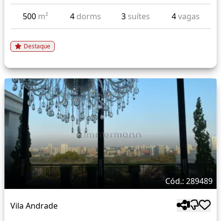
500
m²
4
dorms
3
suítes
4
vagas
Destaque
Cód.: 289489
Vila Andrade