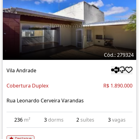
Cód.: 279324
Vila Andrade
Cobertura Duplex
R$ 1.890.000
Rua Leonardo Cerveira Varandas
236
m²
3
dorms
2
suítes
3
vagas
Destaque