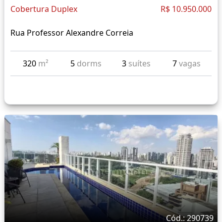
Cobertura Duplex
R$ 10.950.000
Rua Professor Alexandre Correia
320
m²
5
dorms
3
suítes
7
vagas
Cód.: 290739