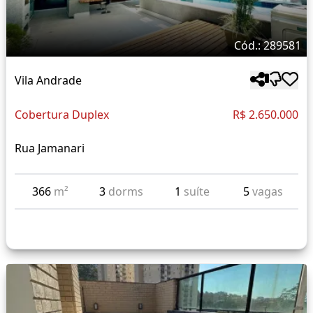
Cód.: 289581
Vila Andrade
Cobertura Duplex
R$ 2.650.000
Rua Jamanari
366
m²
3
dorms
1
suíte
5
vagas