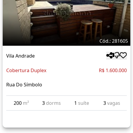
Cód.: 281605
Vila Andrade
Cobertura Duplex
R$ 1.600.000
Rua Do Símbolo
200
m²
3
dorms
1
suíte
3
vagas