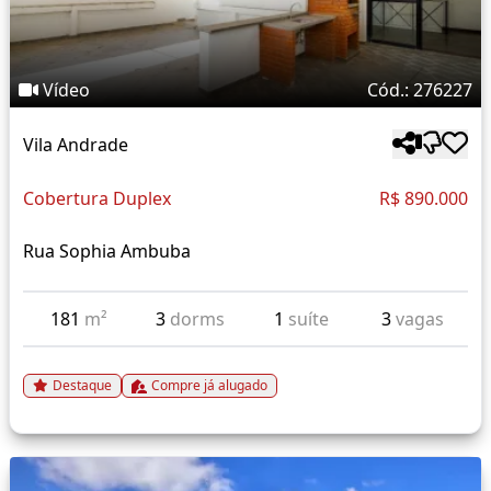
Vídeo
Cód.: 276227
Vila Andrade
Cobertura Duplex
R$ 890.000
Rua Sophia Ambuba
181
m²
3
dorms
1
suíte
3
vagas
Destaque
Compre já alugado