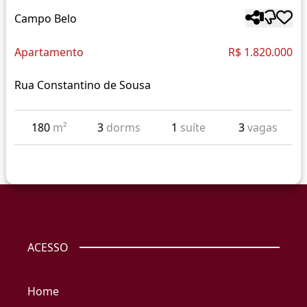
Campo Belo
Apartamento
R$ 1.820.000
Rua Constantino de Sousa
180
m²
3
dorms
1
suíte
3
vagas
ACESSO
Home