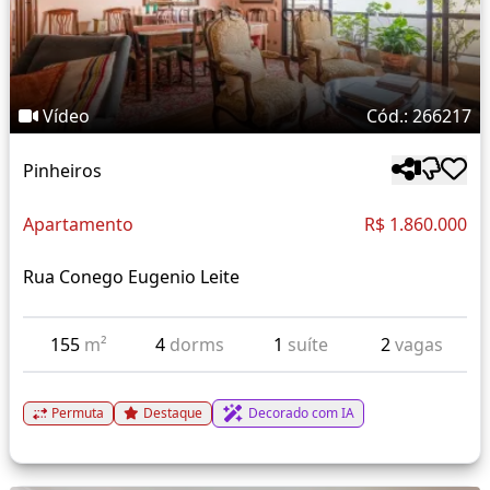
Vídeo
Cód.: 266217
Pinheiros
Apartamento
R$ 1.860.000
Rua Conego Eugenio Leite
155
m²
4
dorms
1
suíte
2
vagas
Permuta
Destaque
Decorado com IA