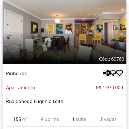
Cód.: 69760
Pinheiros
Apartamento
R$ 1.970.000
Rua Conego Eugenio Leite
155
m²
4
dorms
1
suíte
2
vagas