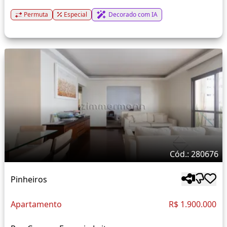
Permuta
Especial
Decorado com IA
Cód.: 280676
Pinheiros
Apartamento
R$ 1.900.000