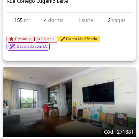
Rua Conego Eugenio Leite
155
m²
4
dorms
1
suíte
2
vagas
Destaque
Especial
Planta Modificada
Decorado com IA
Cód.: 271881