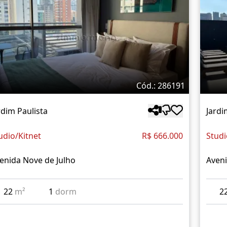
Cód.: 286191
rdim Paulista
Jardi
udio/Kitnet
R$ 666.000
Studi
enida Nove de Julho
Aveni
22
m²
1
dorm
2