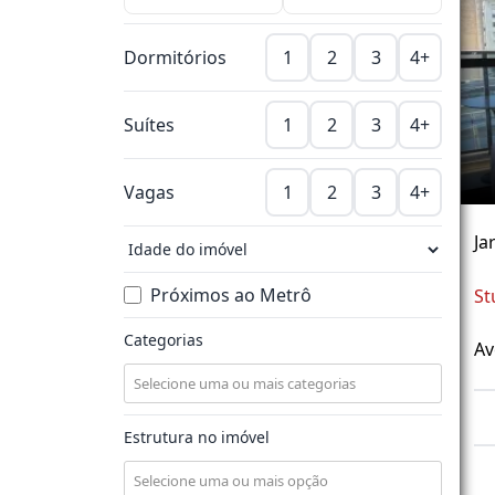
Dormitórios
1
2
3
4+
Suítes
1
2
3
4+
Vagas
1
2
3
4+
Ja
Próximos ao Metrô
St
Categorias
Av
Estrutura no imóvel