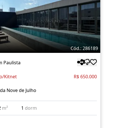
Cód.: 286189
m Paulista
o/Kitnet
R$ 650.000
da Nove de Julho
2
m²
1
dorm