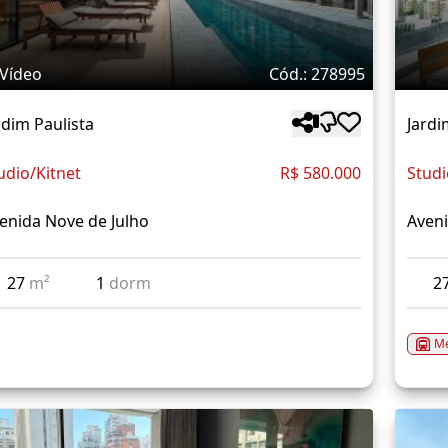
Vídeo
Cód.: 278995
rdim Paulista
Jardi
udio/Kitnet
R$ 580.000
Studi
enida Nove de Julho
Aveni
27
m²
1
dorm
2
Me