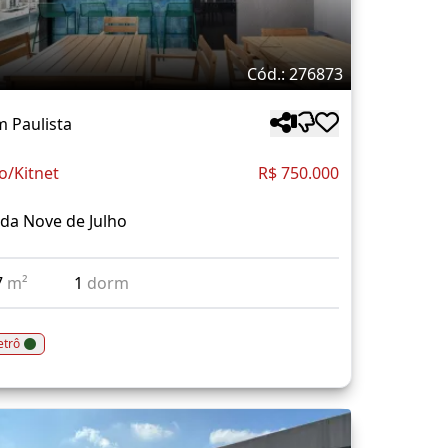
Cód.: 276873
m Paulista
o/Kitnet
R$ 750.000
da Nove de Julho
7
m²
1
dorm
trô