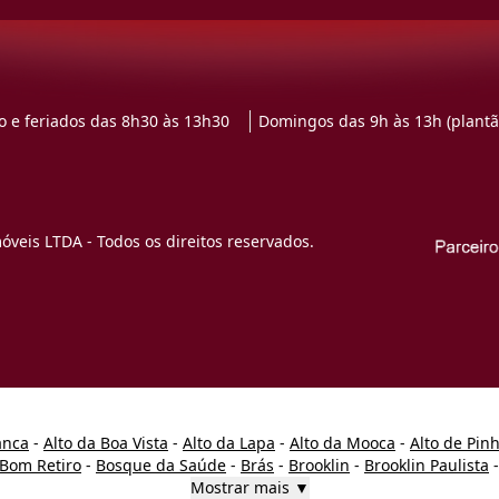
 e feriados das 8h30 às 13h30
Domingos das 9h às 13h (plantã
veis LTDA - Todos os direitos reservados.
anca
-
Alto da Boa Vista
-
Alto da Lapa
-
Alto da Mooca
-
Alto de Pin
Bom Retiro
-
Bosque da Saúde
-
Brás
-
Brooklin
-
Brooklin Paulista
Mostrar mais ▼