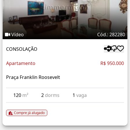
Vídeo
Cód.: 282280
CONSOLAÇÃO
Apartamento
R$ 950.000
Praça Franklin Roosevelt
120
m²
2
dorms
1
vaga
Compre já alugado