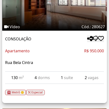
Vídeo
Cód.: 280627
CONSOLAÇÃO
Apartamento
R$ 950.000
Rua Bela Cintra
130
m²
4
dorms
1
suíte
2
vagas
Metrô
Especial