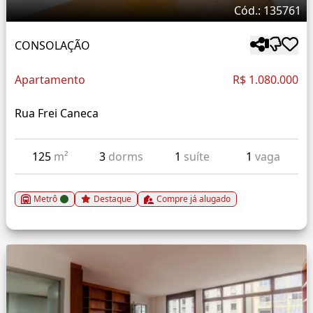
Cód.: 135761
CONSOLAÇÃO
Apartamento
R$ 1.080.000
Rua Frei Caneca
125
m²
3
dorms
1
suíte
1
vaga
Metrô
Destaque
Compre já alugado