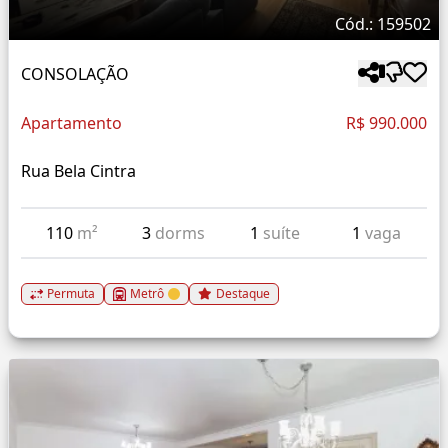
Cód.: 159502
CONSOLAÇÃO
Apartamento
R$ 990.000
Rua Bela Cintra
110
m²
3
dorms
1
suíte
1
vaga
Permuta
Metrô
Destaque