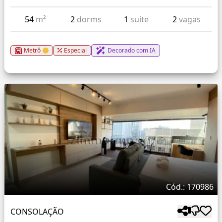
54
m²
2
dorms
1
suíte
2
vagas
Metrô
Especial
Decorado com IA
Cód.: 170986
CONSOLAÇÃO