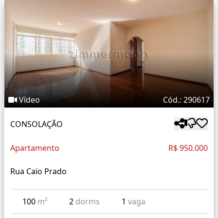
Vídeo
Cód.: 290617
CONSOLAÇÃO
Apartamento
R$ 950.000
Rua Caio Prado
100
m²
2
dorms
1
vaga