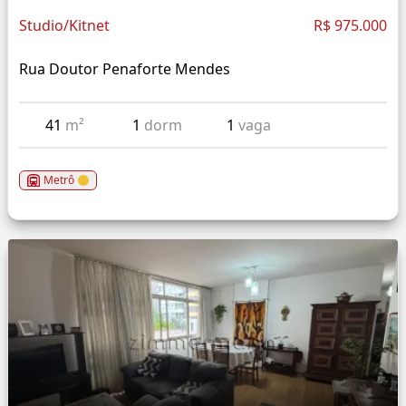
Studio/Kitnet
R$ 975.000
Rua Doutor Penaforte Mendes
41
m²
1
dorm
1
vaga
Metrô