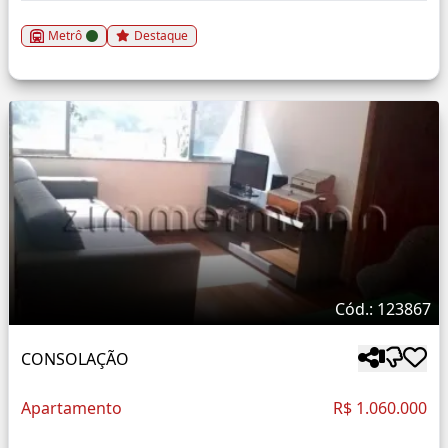
Metrô
Destaque
Cód.: 123867
CONSOLAÇÃO
Apartamento
R$ 1.060.000