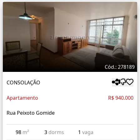
Cód.: 278189
CONSOLAÇÃO
Apartamento
R$ 940.000
Rua Peixoto Gomide
98
m²
3
dorms
1
vaga