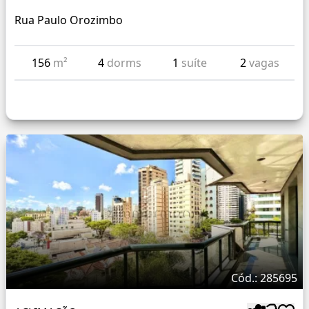
Rua Paulo Orozimbo
156
m²
4
dorms
1
suíte
2
vagas
Cód.: 285695