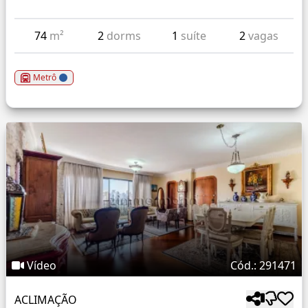
74
m²
2
dorms
1
suíte
2
vagas
Metrô
Vídeo
Cód.: 291471
ACLIMAÇÃO