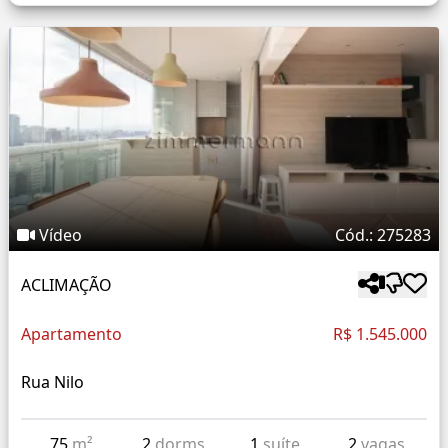
Vídeo
Cód.: 275283
ACLIMAÇÃO
Apartamento
R$ 1.545.000
Rua Nilo
75
m²
2
dorms
1
suíte
2
vagas