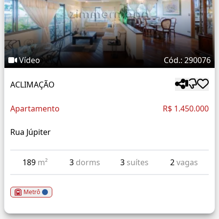
Vídeo
Cód.: 290076
ACLIMAÇÃO
Apartamento
R$ 1.450.000
Rua Júpiter
189
m²
3
dorms
3
suítes
2
vagas
Metrô