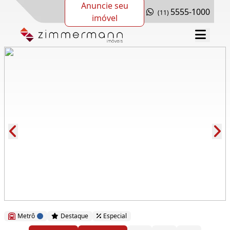
Anuncie seu
5555-1000
(11)
imóvel
Cód.: 149562
Metrô
Destaque
Especial