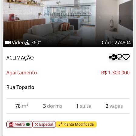
Vídeo
360º
Cód.: 274804
ACLIMAÇÃO
Apartamento
R$ 1.300.000
Rua Topazio
78
m²
3
dorms
1
suíte
2
vagas
Metrô
Especial
Planta Modificada