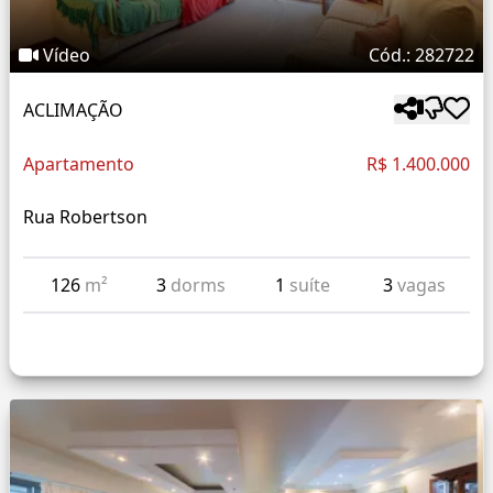
Vídeo
Cód.: 282722
ACLIMAÇÃO
Apartamento
R$ 1.400.000
Rua Robertson
126
m²
3
dorms
1
suíte
3
vagas