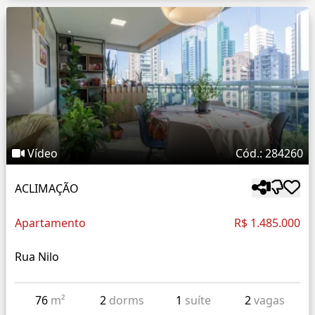
Vídeo
Cód.: 284260
ACLIMAÇÃO
Apartamento
R$ 1.485.000
Rua Nilo
76
m²
2
dorms
1
suíte
2
vagas