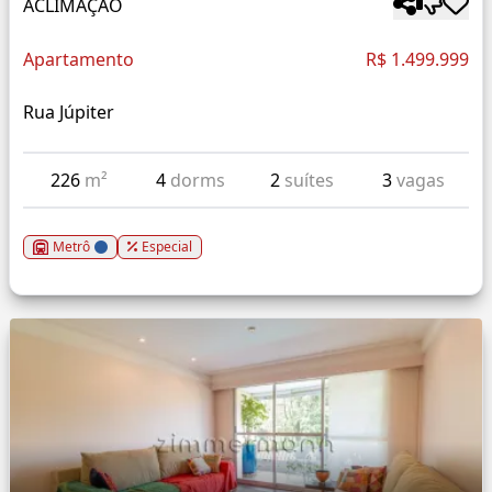
ACLIMAÇÃO
Apartamento
R$ 1.499.999
Rua Júpiter
226
m²
4
dorms
2
suítes
3
vagas
Metrô
Especial