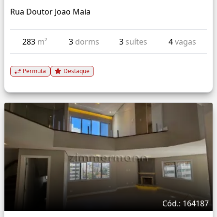
Rua Doutor Joao Maia
283
m²
3
dorms
3
suítes
4
vagas
Permuta
Destaque
Cód.: 164187