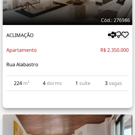
Cód.: 276986
ACLIMAÇÃO
Apartamento
R$ 2.350.000
Rua Alabastro
224
m²
4
dorms
1
suíte
3
vagas