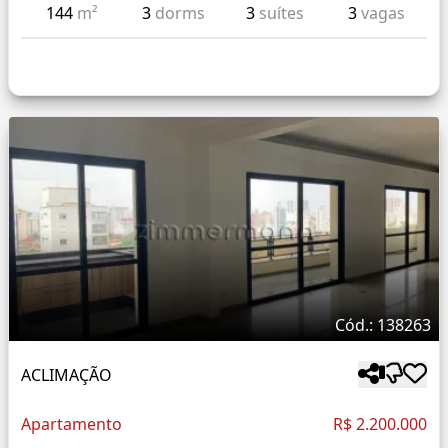
144
m²
3
dorms
3
suítes
3
vagas
Cód.: 138263
ACLIMAÇÃO
Apartamento
R$ 2.200.000