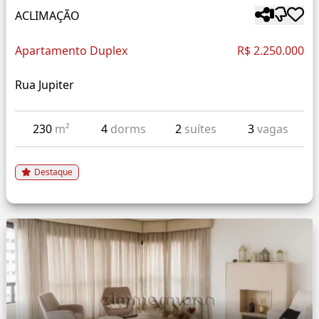
ACLIMAÇÃO
Apartamento Duplex
R$ 2.250.000
Rua Jupiter
230
m²
4
dorms
2
suítes
3
vagas
Destaque