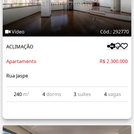
Vídeo
Cód.: 292770
ACLIMAÇÃO
Apartamento
R$ 2.300.000
Rua Jaspe
240
m²
4
dorms
3
suítes
4
vagas