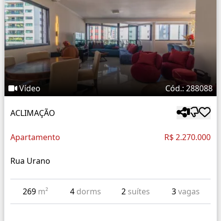
Vídeo
Cód.: 288088
ACLIMAÇÃO
Apartamento
R$ 2.270.000
Rua Urano
269
m²
4
dorms
2
suítes
3
vagas