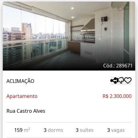
Cód.: 289671
ACLIMAÇÃO
Apartamento
R$ 2.300.000
Rua Castro Alves
159
m²
3
dorms
3
suítes
3
vagas