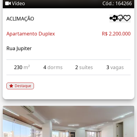
Vídeo
Cód.: 164266
ACLIMAÇÃO
Apartamento Duplex
R$ 2.200.000
Rua Jupiter
230
m²
4
dorms
2
suítes
3
vagas
Destaque