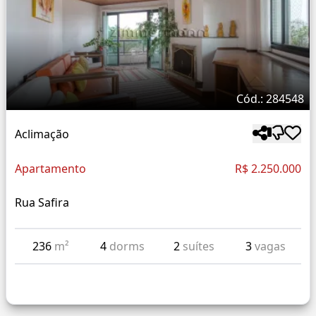
Cód.: 284548
Aclimação
Apartamento
R$ 2.250.000
Rua Safira
236
m²
4
dorms
2
suítes
3
vagas