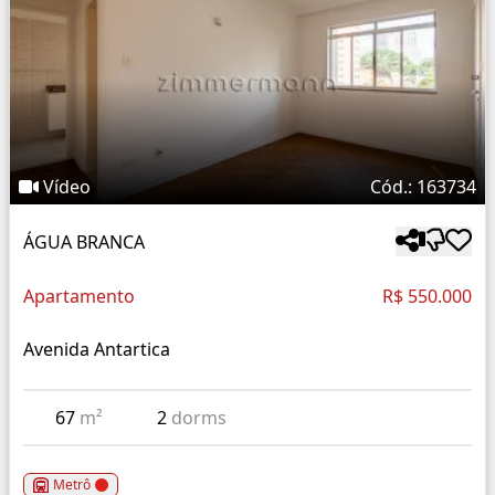
Vídeo
Cód.: 163734
ÁGUA BRANCA
Apartamento
R$ 550.000
Avenida Antartica
67
m²
2
dorms
Metrô