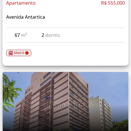
Apartamento
R$ 555.000
Avenida Antartica
67
m²
2
dorms
Metrô