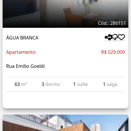
Cód.: 286151
ÁGUA BRANCA
Apartamento
R$ 529.000
Rua Emilio Goeldi
63
m²
3
dorms
1
suíte
1
vaga