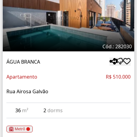
Cód.: 282030
ÁGUA BRANCA
Apartamento
R$ 510.000
Rua Airosa Galvão
36
m²
2
dorms
Metrô