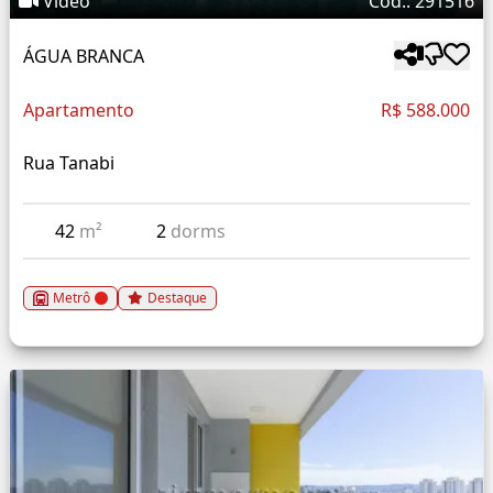
Vídeo
Cód.: 291516
ÁGUA BRANCA
Apartamento
R$ 588.000
Rua Tanabi
42
m²
2
dorms
Metrô
Destaque