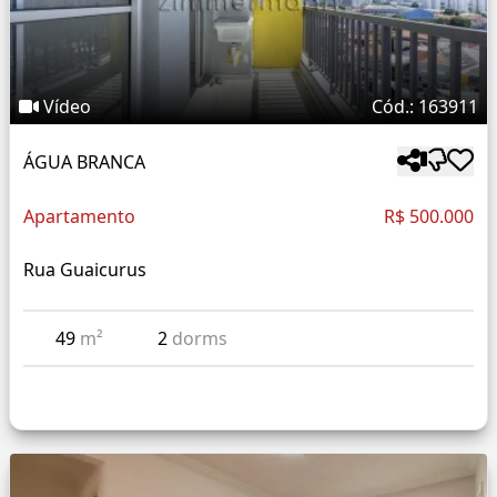
Vídeo
Cód.: 163911
ÁGUA BRANCA
Apartamento
R$ 500.000
Rua Guaicurus
49
m²
2
dorms