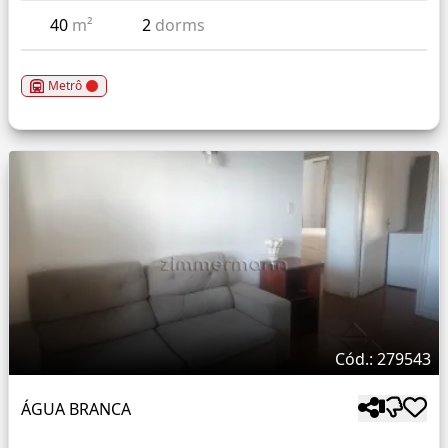
40
m²
2
dorms
Metrô
Cód.: 279543
ÁGUA BRANCA