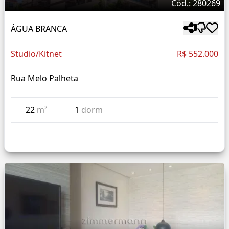
Cód.: 280269
ÁGUA BRANCA
Studio/Kitnet
R$ 552.000
Rua Melo Palheta
22
m²
1
dorm