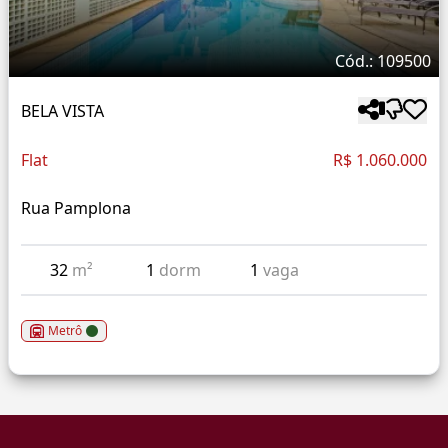
Cód.: 109500
BELA VISTA
Flat
R$ 1.060.000
Rua Pamplona
32
m²
1
dorm
1
vaga
Metrô