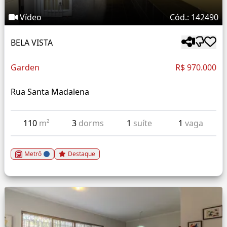
Vídeo
Cód.: 142490
BELA VISTA
Garden
R$ 970.000
Rua Santa Madalena
110
m²
3
dorms
1
suíte
1
vaga
Metrô
Destaque