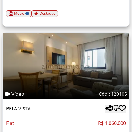
Metrô
Destaque
Vídeo
Cód.: 120105
BELA VISTA
Flat
R$ 1.060.000