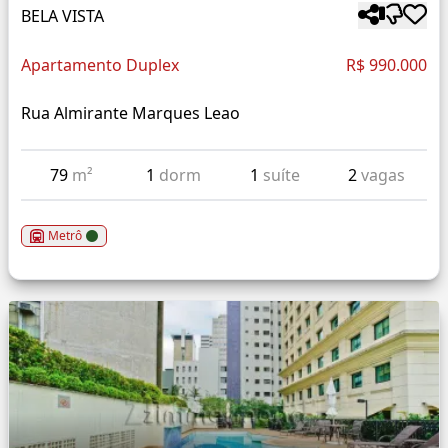
BELA VISTA
Apartamento Duplex
R$ 990.000
Rua Almirante Marques Leao
79
m²
1
dorm
1
suíte
2
vagas
Metrô