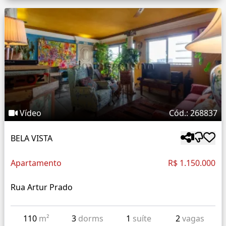
Vídeo
Cód.: 268837
BELA VISTA
Apartamento
R$ 1.150.000
Rua Artur Prado
110
m²
3
dorms
1
suíte
2
vagas