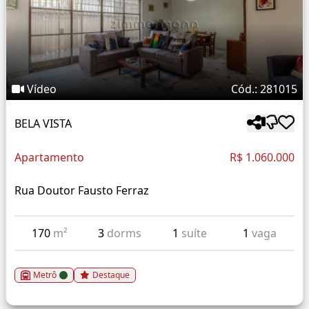
Vídeo
Cód.: 281015
BELA VISTA
Apartamento
R$ 1.060.000
Rua Doutor Fausto Ferraz
170
m²
3
dorms
1
suíte
1
vaga
Metrô
Destaque