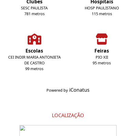
Clubes
Hospitais
SESC PAULISTA
HOSP PAULISTANO
781 metros
115 metros
Escolas
Feiras
CEI INDIR MARIA ANTONIETA
PIO XII
DE CASTRO
95 metros
99 metros
iConatus
Powered by
LOCALIZAÇÃO