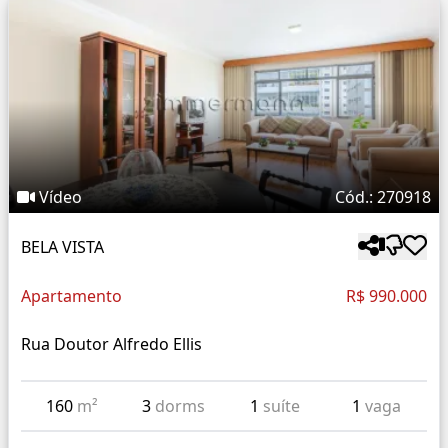
Vídeo
Cód.: 270918
BELA VISTA
Apartamento
R$ 990.000
Rua Doutor Alfredo Ellis
160
m²
3
dorms
1
suíte
1
vaga