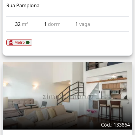
Rua Pamplona
32
m²
1
dorm
1
vaga
Metrô
Cód.: 133864