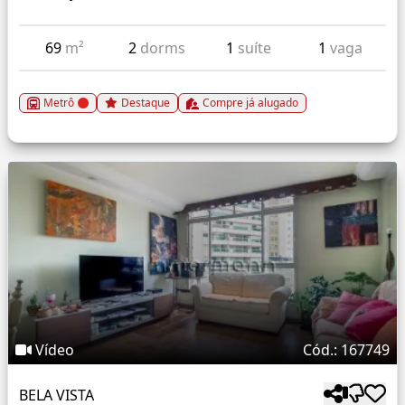
69
m²
2
dorms
1
suíte
1
vaga
Metrô
Destaque
Compre já alugado
Vídeo
Cód.: 167749
BELA VISTA