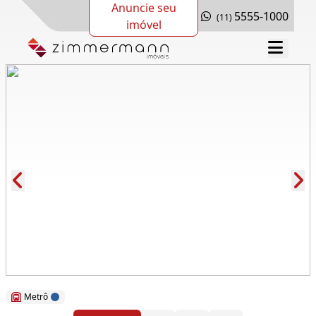
Anuncie seu
5555-1000
(11)
imóvel
Cód.: 277070
Metrô