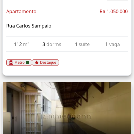
Apartamento
R$ 1.050.000
Rua Carlos Sampaio
112
m²
3
dorms
1
suíte
1
vaga
Metrô
Destaque