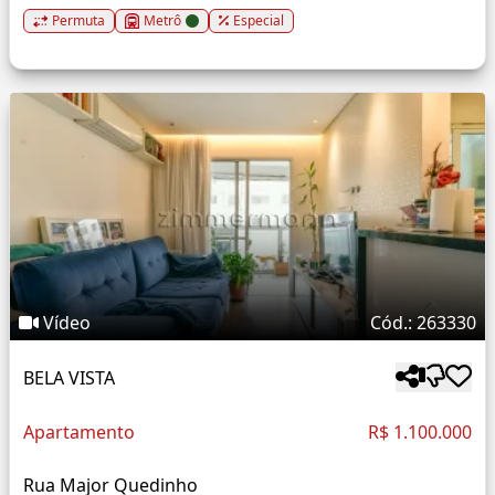
Permuta
Metrô
Especial
Vídeo
Cód.: 263330
BELA VISTA
Apartamento
R$ 1.100.000
Rua Major Quedinho