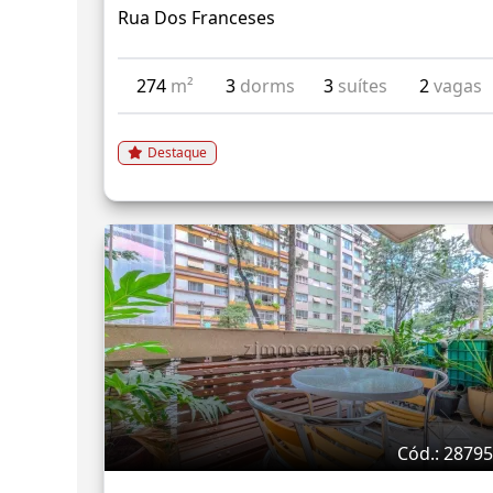
Rua Dos Franceses
274
m²
3
dorms
3
suítes
2
vagas
Destaque
Cód.: 2879