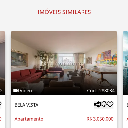
IMÓVEIS SIMILARES
22
Vídeo
Cód.: 288034
BELA VISTA
0
Apartamento
R$ 3.050.000