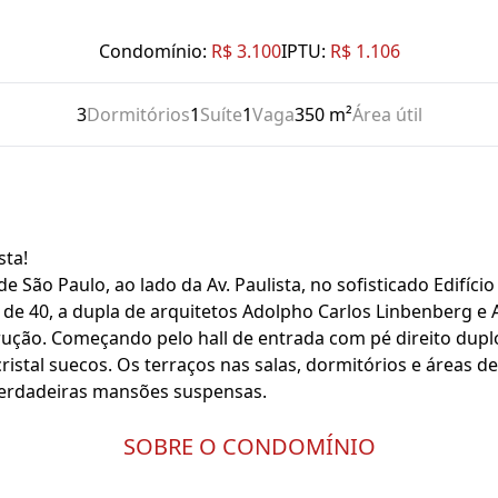
Condomínio:
R$ 3.100
IPTU:
R$ 1.106
3
Dormitórios
1
Suíte
1
Vaga
350 m²
Área útil
sta!
 São Paulo, ao lado da Av. Paulista, no sofisticado Edifíc
de 40, a dupla de arquitetos Adolpho Carlos Linbenberg e
ução. Começando pelo hall de entrada com pé direito du
cristal suecos. Os terraços nas salas, dormitórios e áreas 
verdadeiras mansões suspensas.
SOBRE O CONDOMÍNIO