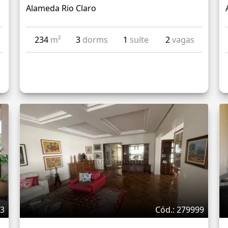
Alameda Rio Claro
234
m²
3
dorms
1
suíte
2
vagas
53
Cód.: 279999