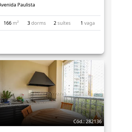
Avenida Paulista
166
m²
3
dorms
2
suítes
1
vaga
Cód.: 282136