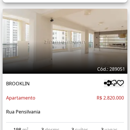
Cód.: 289051
BROOKLIN
Apartamento
R$ 2.820.000
Rua Pensilvania
198
m²
3
dorms
3
suítes
3
vagas