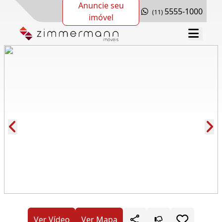
Anuncie seu
5555-1000
(11)
imóvel
Cód.: 280328
Ver Vídeo
Ver Mapa