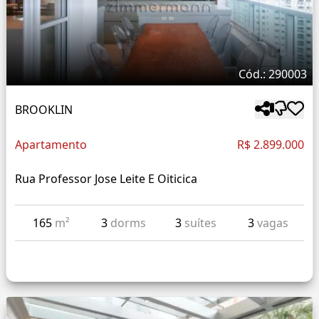
Cód.: 290003
BROOKLIN
Apartamento
R$ 2.899.000
Rua Professor Jose Leite E Oiticica
165
m²
3
dorms
3
suítes
3
vagas