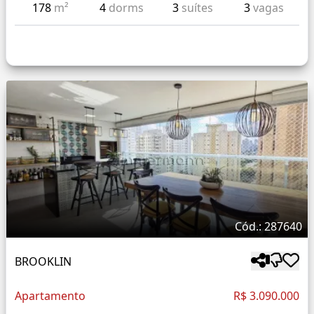
178
m²
4
dorms
3
suítes
3
vagas
Cód.: 287640
BROOKLIN
Apartamento
R$ 3.090.000