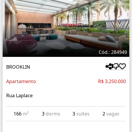
Cód.: 284949
BROOKLIN
Apartamento
R$ 3.250.000
Rua Laplace
166
m²
3
dorms
3
suítes
2
vagas