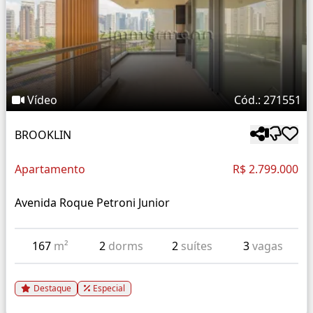
Vídeo
Cód.: 271551
BROOKLIN
Apartamento
R$ 2.799.000
Avenida Roque Petroni Junior
167
m²
2
dorms
2
suítes
3
vagas
Destaque
Especial