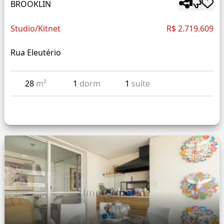
BROOKLIN
Studio/Kitnet
R$ 2.719.609
Rua Eleutério
28
m²
1
dorm
1
suíte