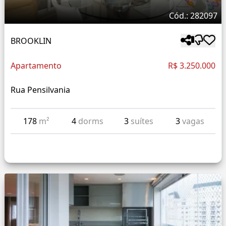
Cód.: 282097
BROOKLIN
Apartamento
R$ 3.250.000
Rua Pensilvania
178
m²
4
dorms
3
suítes
3
vagas