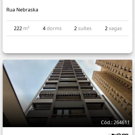
Rua Nebraska
222
m²
4
dorms
2
suítes
2
vagas
Cód.: 264611