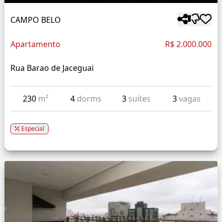
CAMPO BELO
Apartamento
R$ 2.000.000
Rua Barao de Jaceguai
230
m²
4
dorms
3
suítes
3
vagas
Especial