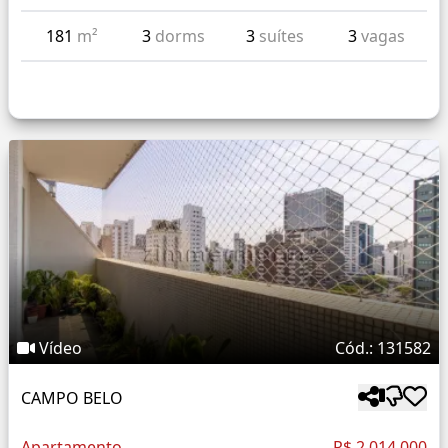
181
m²
3
dorms
3
suítes
3
vagas
Vídeo
Cód.: 131582
CAMPO BELO
Apartamento
R$ 2.014.000