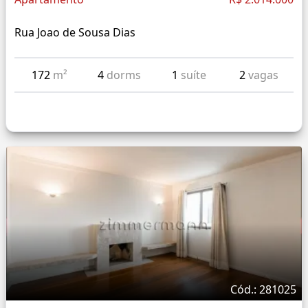
Rua Joao de Sousa Dias
172
m²
4
dorms
1
suíte
2
vagas
Cód.: 281025