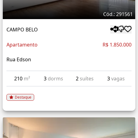
Cód.: 291561
CAMPO BELO
Apartamento
R$ 1.850.000
Rua Edson
210
m²
3
dorms
2
suítes
3
vagas
Destaque