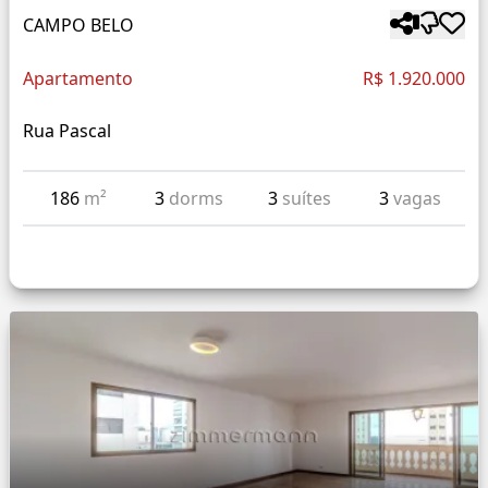
CAMPO BELO
Apartamento
R$ 1.920.000
Rua Pascal
186
m²
3
dorms
3
suítes
3
vagas