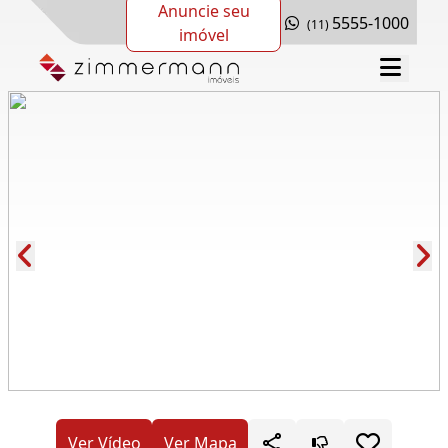
Anuncie seu
5555-1000
(11)
imóvel
Cód.: 274701
Ver Vídeo
Ver Mapa