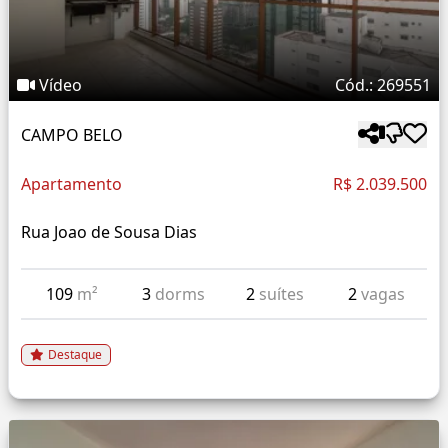
Vídeo
Cód.: 269551
CAMPO BELO
Apartamento
R$ 2.039.500
Rua Joao de Sousa Dias
109
m²
3
dorms
2
suítes
2
vagas
Destaque