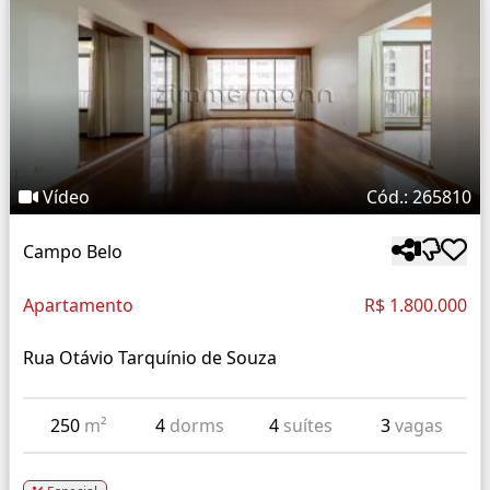
Vídeo
Cód.: 265810
Campo Belo
Apartamento
R$ 1.800.000
Rua Otávio Tarquínio de Souza
250
m²
4
dorms
4
suítes
3
vagas