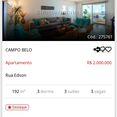
Cód.: 275761
CAMPO BELO
Apartamento
R$ 2.000.000
Rua Edson
192
m²
3
dorms
3
suítes
3
vagas
Destaque