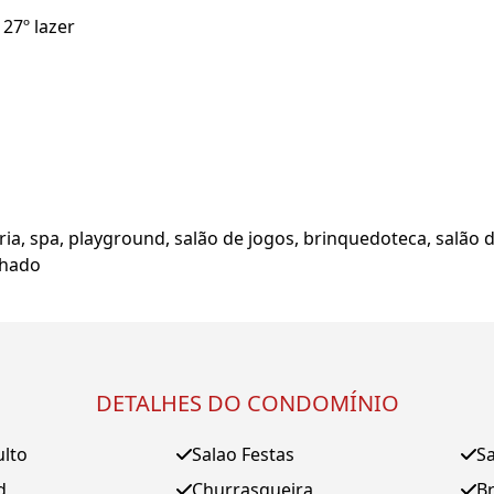
27º lazer
eria, spa, playground, salão de jogos, brinquedoteca, salão 
lhado
DETALHES DO CONDOMÍNIO
ulto
Salao Festas
Sa
d
Churrasqueira
B