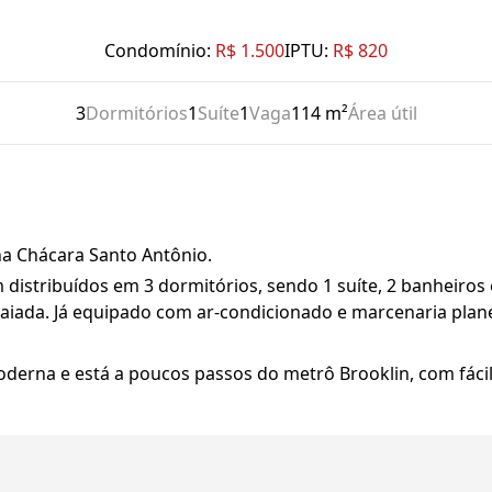
Condomínio:
R$ 1.500
IPTU:
R$ 820
3
Dormitórios
1
Suíte
1
Vaga
114 m²
Área útil
na Chácara Santo Antônio.
istribuídos em 3 dormitórios, sendo 1 suíte, 2 banheir
taiada. Já equipado com ar-condicionado e marcenaria plan
erna e está a poucos passos do metrô Brooklin, com fácil 