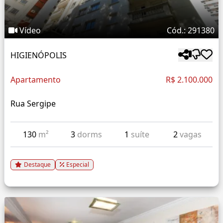
Vídeo
Cód.: 291380
HIGIENÓPOLIS
Apartamento
R$ 2.100.000
Rua Sergipe
130
m²
3
dorms
1
suíte
2
vagas
Destaque
Especial