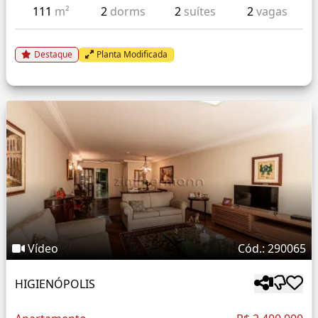
111
m²
2
dorms
2
suítes
2
vagas
Destaque
Planta Modificada
Vídeo
Cód.: 290065
HIGIENÓPOLIS