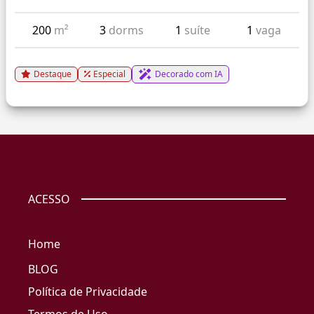
200
m²
3
dorms
1
suíte
1
vaga
Destaque
Especial
Decorado com IA
ACESSO
Home
BLOG
Política de Privacidade