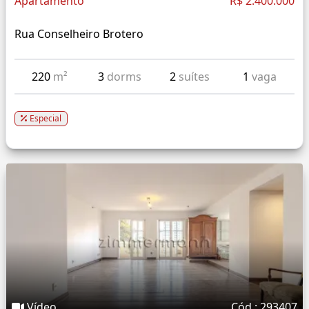
Apartamento
R$ 2.400.000
Rua Conselheiro Brotero
220
m²
3
dorms
2
suítes
1
vaga
Especial
Vídeo
Cód.: 293407