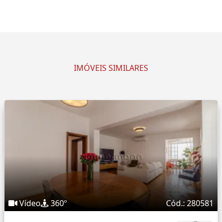
IMÓVEIS SIMILARES
Vídeo
360º
Cód.: 280581