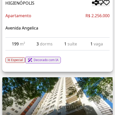
HIGIENÓPOLIS
Apartamento
R$ 2.256.000
Avenida Angelica
199
m²
3
dorms
1
suíte
1
vaga
Especial
Decorado com IA