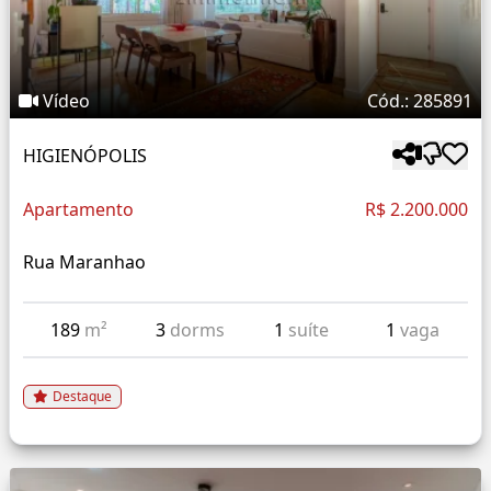
Vídeo
Cód.: 285891
HIGIENÓPOLIS
Apartamento
R$ 2.200.000
Rua Maranhao
189
m²
3
dorms
1
suíte
1
vaga
Destaque