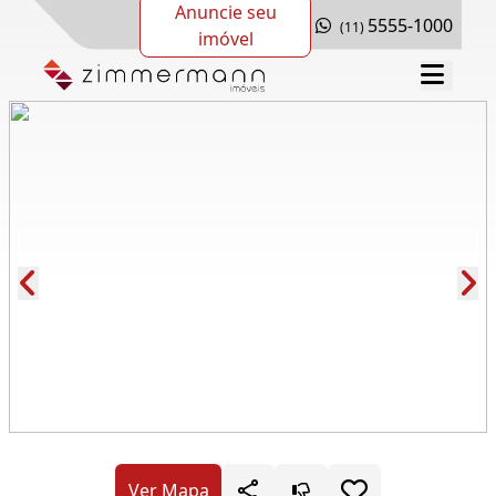
Anuncie seu
5555-1000
(11)
imóvel
Cód.: 277886
Ver Mapa