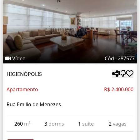
Vídeo
Cód.: 287577
HIGIENÓPOLIS
Apartamento
R$ 2.400.000
Rua Emilio de Menezes
260
m²
3
dorms
1
suíte
2
vagas