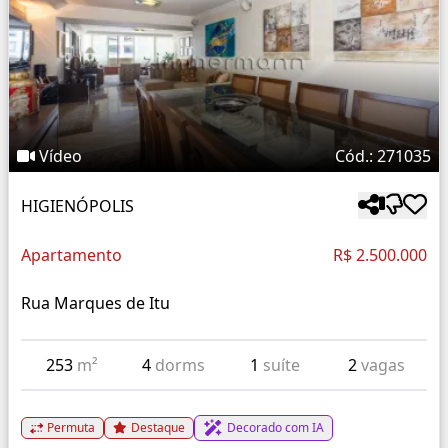
Vídeo
Cód.: 271035
HIGIENÓPOLIS
Apartamento
R$ 2.500.000
Rua Marques de Itu
253
m²
4
dorms
1
suíte
2
vagas
Permuta
Destaque
Decorado com IA