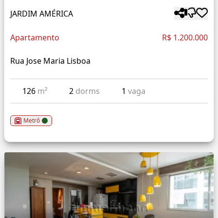
JARDIM AMÉRICA
Apartamento
R$ 1.200.000
Rua Jose Maria Lisboa
126
m²
2
dorms
1
vaga
Metrô