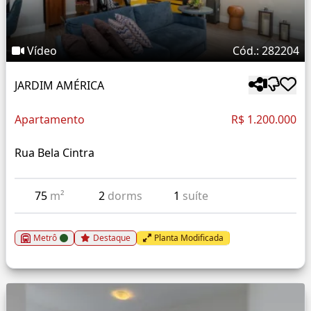
Vídeo
Cód.: 282204
JARDIM AMÉRICA
Apartamento
R$ 1.200.000
Rua Bela Cintra
75
m²
2
dorms
1
suíte
Metrô
Destaque
Planta Modificada