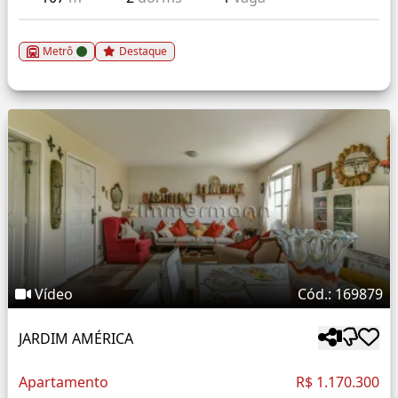
Metrô
Destaque
Vídeo
Cód.: 169879
JARDIM AMÉRICA
Apartamento
R$ 1.170.300