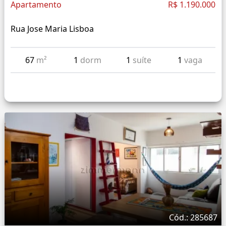
Apartamento
R$ 1.190.000
Rua Jose Maria Lisboa
67
m²
1
dorm
1
suíte
1
vaga
Cód.: 285687