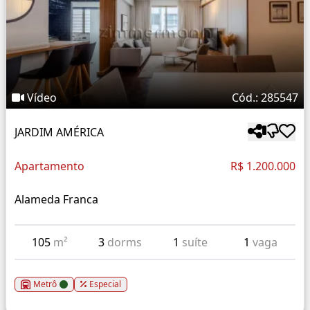
Vídeo
Cód.: 285547
JARDIM AMÉRICA
Apartamento
R$ 1.200.000
Alameda Franca
105
m²
3
dorms
1
suíte
1
vaga
Metrô
Especial