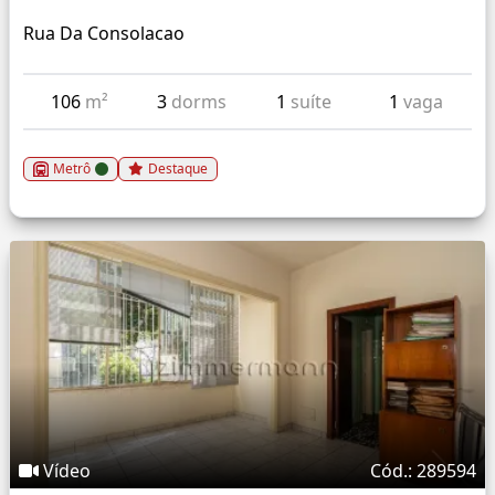
Rua Da Consolacao
106
m²
3
dorms
1
suíte
1
vaga
Metrô
Destaque
Vídeo
Cód.: 289594