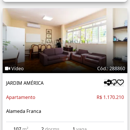
Vídeo
Cód.: 288860
JARDIM AMÉRICA
Apartamento
R$ 1.170.210
Alameda Franca
107
m²
2
dorms
1
vaga