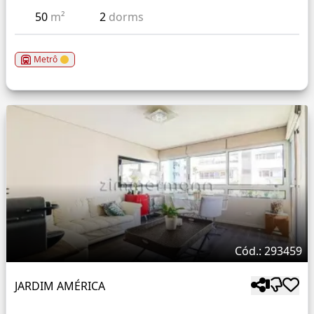
50
m²
2
dorms
Metrô
Cód.: 293459
JARDIM AMÉRICA