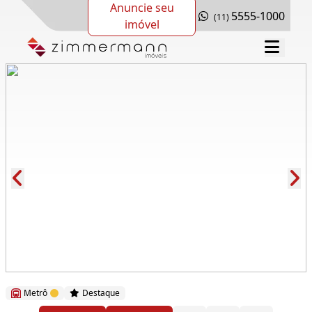
Anuncie seu
5555-1000
(11)
imóvel
Cód.: 282758
Metrô
Destaque