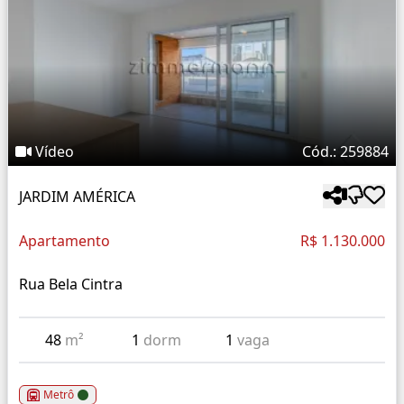
Vídeo
Cód.: 259884
JARDIM AMÉRICA
Apartamento
R$ 1.130.000
Rua Bela Cintra
48
m²
1
dorm
1
vaga
Metrô