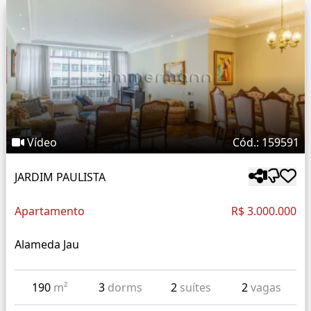
Vídeo
Cód.: 159591
JARDIM PAULISTA
Apartamento
R$ 3.000.000
Alameda Jau
190
m²
3
dorms
2
suítes
2
vagas