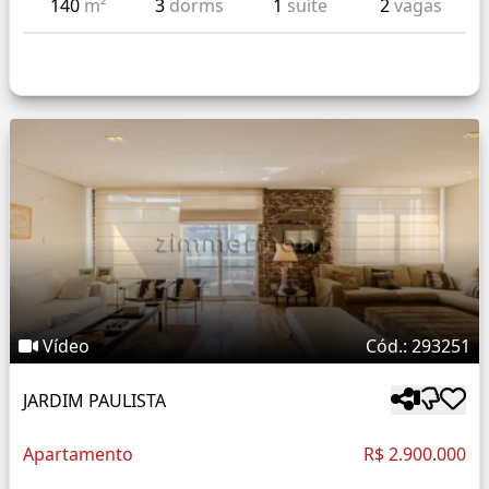
140
m²
3
dorms
1
suíte
2
vagas
Vídeo
Cód.: 293251
JARDIM PAULISTA
Apartamento
R$ 2.900.000