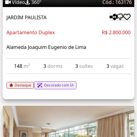
Vídeo
360º
Cód.: 163176
JARDIM PAULISTA
Apartamento Duplex
R$ 2.800.000
Alameda Joaquim Eugenio de Lima
148
m²
3
dorms
3
suítes
3
vagas
Destaque
Decorado com IA