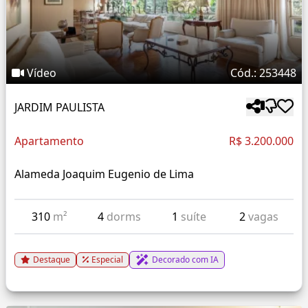
Vídeo
Cód.: 253448
JARDIM PAULISTA
Apartamento
R$ 3.200.000
Alameda Joaquim Eugenio de Lima
310
m²
4
dorms
1
suíte
2
vagas
Destaque
Especial
Decorado com IA