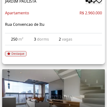
JARDIM PAULISTA
Apartamento
R$ 2.960.000
Rua Convencao de Itu
250
m²
3
dorms
2
vagas
Destaque