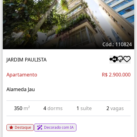
Cód.: 110824
JARDIM PAULISTA
Apartamento
R$ 2.900.000
Alameda Jau
350
m²
4
dorms
1
suíte
2
vagas
Destaque
Decorado com IA