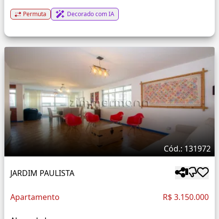
Permuta
Decorado com IA
Cód.: 131972
JARDIM PAULISTA
Apartamento
R$ 3.150.000