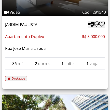
Vídeo
Cód.: 291540
JARDIM PAULISTA
Apartamento Duplex
R$ 3.000.000
Rua José Maria Lisboa
86
m²
2
dorms
1
suíte
1
vaga
Destaque