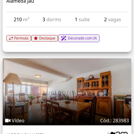
Alameda Jau
210
m²
3
dorms
1
suíte
2
vagas
Permuta
Destaque
Decorado com IA
Vídeo
Cód.: 283983