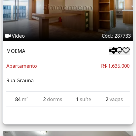
Vídeo
Cód.: 287733
MOEMA
Apartamento
R$ 1.635.000
Rua Grauna
84
m²
2
dorms
1
suíte
2
vagas