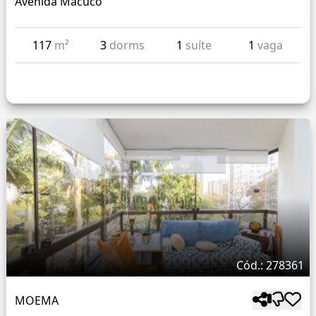
Avenida Macuco
117
m²
3
dorms
1
suíte
1
vaga
Cód.: 278361
MOEMA