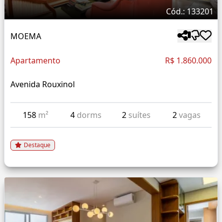
Cód.: 133201
MOEMA
Apartamento
R$ 1.860.000
Avenida Rouxinol
158
m²
4
dorms
2
suítes
2
vagas
Destaque