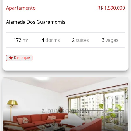
Apartamento
R$ 1.590.000
Alameda Dos Guaramomis
172
m²
4
dorms
2
suítes
3
vagas
Destaque