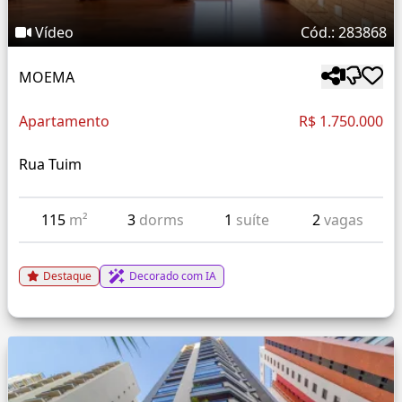
Vídeo
Cód.: 283868
MOEMA
Apartamento
R$ 1.750.000
Rua Tuim
115
m²
3
dorms
1
suíte
2
vagas
Destaque
Decorado com IA