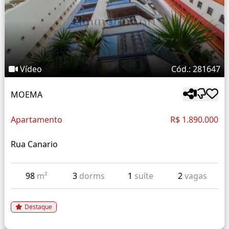
Vídeo
Cód.: 281647
MOEMA
Apartamento
R$ 1.890.000
Rua Canario
98
m²
3
dorms
1
suíte
2
vagas
Destaque