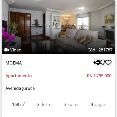
Vídeo
Cód.: 281787
MOEMA
Apartamento
R$ 1.795.000
Avenida Juruce
168
m²
3
dorms
3
suítes
3
vagas