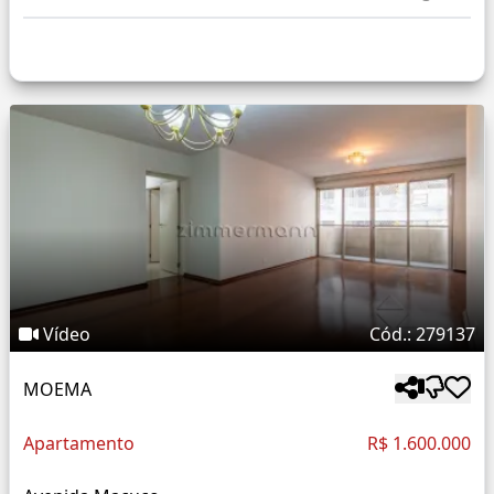
Vídeo
Cód.: 279137
MOEMA
Apartamento
R$ 1.600.000