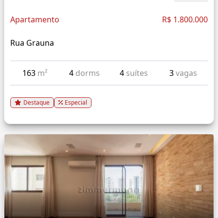
Apartamento
R$ 1.800.000
Rua Grauna
163
m²
4
dorms
4
suítes
3
vagas
Destaque
Especial