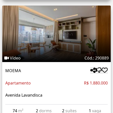
Vídeo
Cód.: 290889
MOEMA
Apartamento
R$ 1.880.000
Avenida Lavandisca
74
m²
2
dorms
2
suítes
1
vaga