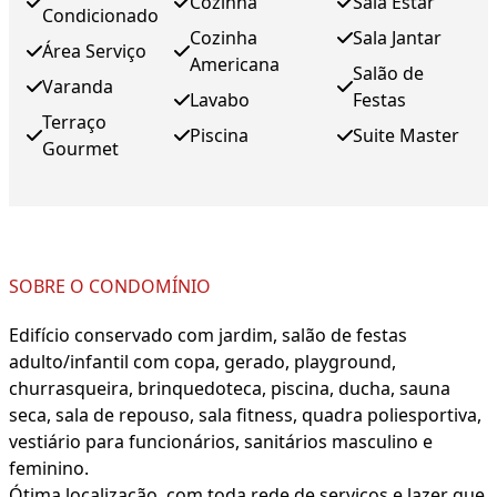
Cozinha
Sala Estar
Condicionado
Cozinha
Sala Jantar
Área Serviço
Americana
Salão de
Varanda
Lavabo
Festas
Terraço
Piscina
Suite Master
Gourmet
SOBRE O CONDOMÍNIO
Edifício conservado com jardim, salão de festas
adulto/infantil com copa, gerado, playground,
churrasqueira, brinquedoteca, piscina, ducha, sauna
seca, sala de repouso, sala fitness, quadra poliesportiva,
vestiário para funcionários, sanitários masculino e
feminino.
Ótima localização, com toda rede de serviços e lazer que