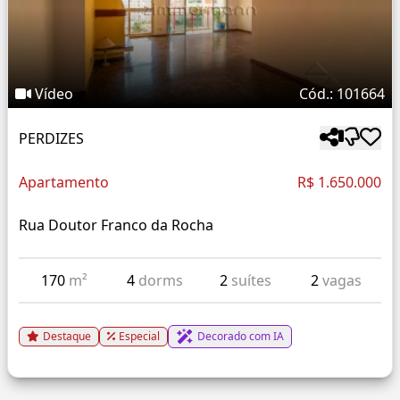
Vídeo
Cód.: 101664
PERDIZES
Apartamento
R$ 1.650.000
Rua Doutor Franco da Rocha
170
m²
4
dorms
2
suítes
2
vagas
Destaque
Especial
Decorado com IA