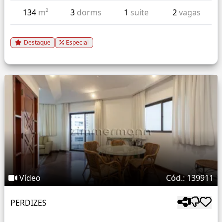
134
m²
3
dorms
1
suíte
2
vagas
Destaque
Especial
Vídeo
Cód.: 139911
PERDIZES