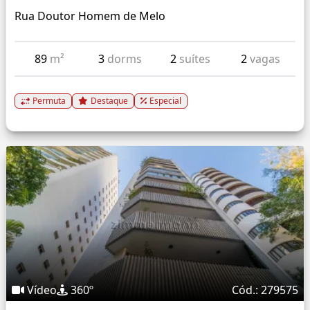
Rua Doutor Homem de Melo
89
m²
3
dorms
2
suítes
2
vagas
Permuta
Destaque
Especial
Vídeo
360º
Cód.: 279575