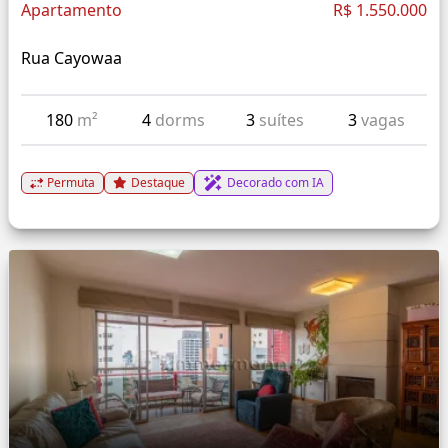
Apartamento
R$ 1.550.000
Rua Cayowaa
180
m²
4
dorms
3
suítes
3
vagas
Permuta
Destaque
Decorado com IA