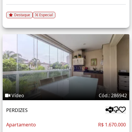
Destaque
Especial
Vídeo
Cód.: 286942
PERDIZES
Apartamento
R$ 1.670.000