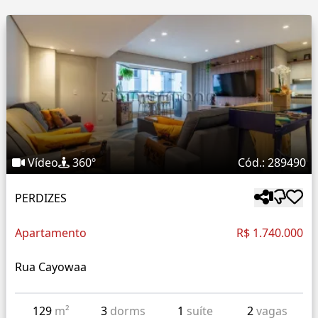
Vídeo
360º
Cód.: 289490
PERDIZES
Apartamento
R$ 1.740.000
Rua Cayowaa
129
m²
3
dorms
1
suíte
2
vagas