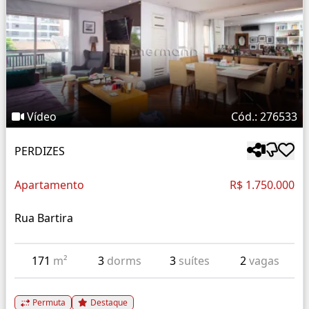
Vídeo
Cód.: 276533
PERDIZES
Apartamento
R$ 1.750.000
Rua Bartira
171
m²
3
dorms
3
suítes
2
vagas
Permuta
Destaque