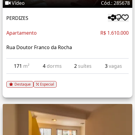
Vídeo
Cód.: 285678
PERDIZES
Apartamento
R$ 1.610.000
Rua Doutor Franco da Rocha
171
m²
4
dorms
2
suítes
3
vagas
Destaque
Especial