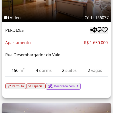
Vídeo
Cód.: 166037
PERDIZES
Apartamento
R$ 1.650.000
Rua Desembargador do Vale
156
m²
4
dorms
2
suítes
2
vagas
Permuta
Especial
Decorado com IA