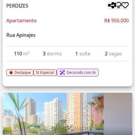
PERDIZES
Apartamento
R$ 950.000
Rua Apinajes
110
m²
3
dorms
1
suíte
2
vagas
Destaque
Especial
Decorado com IA