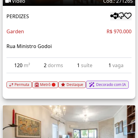
Vídeo
Cód.: 271265
PERDIZES
Garden
R$ 970.000
Rua Ministro Godoi
120
m²
2
dorms
1
suíte
1
vaga
Permuta
Metrô
Destaque
Decorado com IA