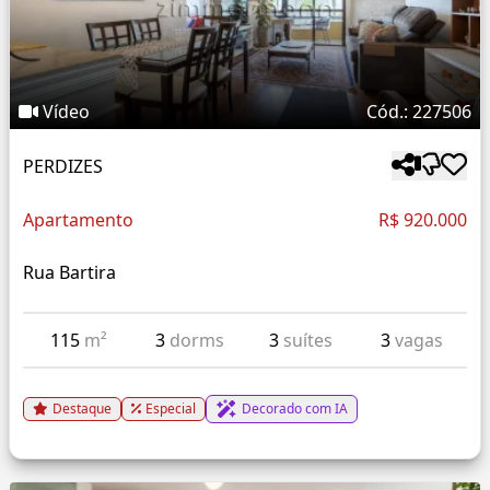
Vídeo
Cód.: 227506
PERDIZES
Apartamento
R$ 920.000
Rua Bartira
115
m²
3
dorms
3
suítes
3
vagas
Destaque
Especial
Decorado com IA