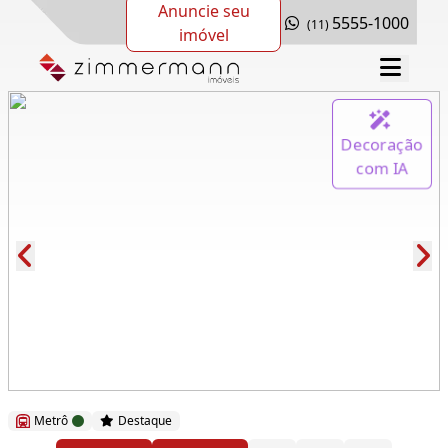
Anuncie seu
5555-1000
(11)
imóvel
Decoração
com IA
Cód.: 276568
Metrô
Destaque