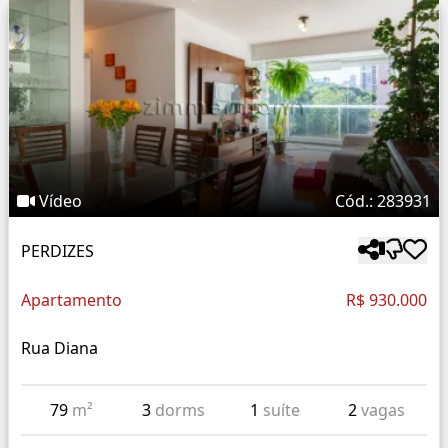
Vídeo
Cód.: 283931
PERDIZES
Apartamento
R$ 930.000
Rua Diana
79
m²
3
dorms
1
suíte
2
vagas