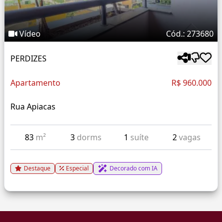
Vídeo
Cód.: 273680
PERDIZES
Apartamento
R$ 960.000
Rua Apiacas
83
m²
3
dorms
1
suíte
2
vagas
Destaque
Especial
Decorado com IA