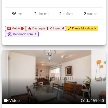
96
m²
2
dorms
2
suítes
2
vagas
Metrô
Destaque
Especial
Planta Modificada
Decorado com IA
Vídeo
Cód.: 159040