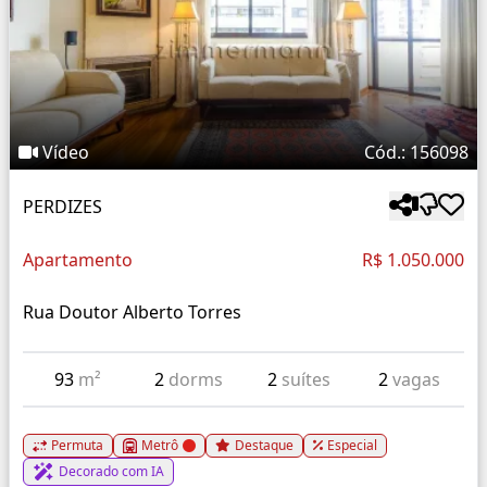
Vídeo
Cód.: 156098
PERDIZES
Apartamento
R$ 1.050.000
Rua Doutor Alberto Torres
93
m²
2
dorms
2
suítes
2
vagas
Permuta
Metrô
Destaque
Especial
Decorado com IA