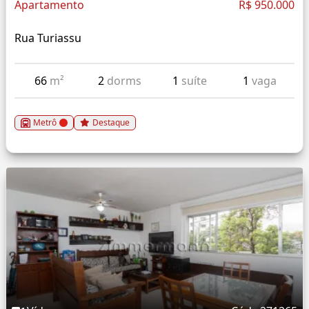
Apartamento
R$ 950.000
Rua Turiassu
66
m²
2
dorms
1
suíte
1
vaga
Metrô
Destaque