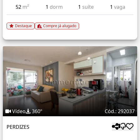
52
m²
1
dorm
1
suíte
1
vaga
Destaque
Compre já alugado
Vídeo
360º
Cód.: 292037
PERDIZES