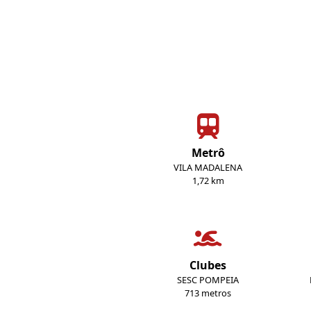
Metrô
VILA MADALENA
1,72 km
Clubes
SESC POMPEIA
713 metros