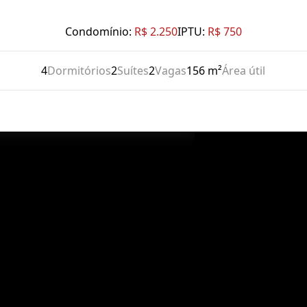
Condomínio:
R$ 2.250
IPTU:
R$ 750
4
Dormitórios
2
Suítes
2
Vagas
156 m²
Área útil