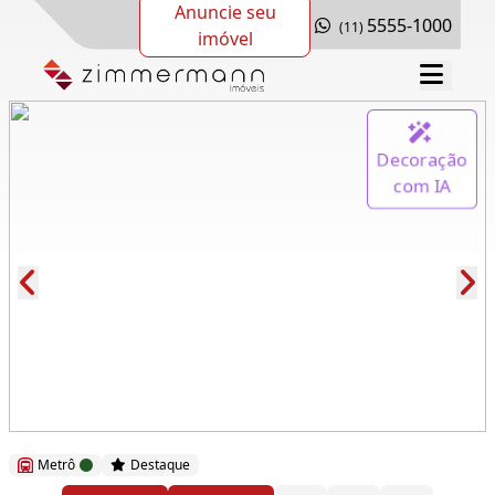
Anuncie seu
5555-1000
(11)
imóvel
Decoração
com IA
Cód.: 263451
Metrô
Destaque