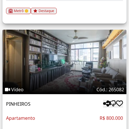
Metrô
Destaque
Vídeo
Cód.: 265082
PINHEIROS
Apartamento
R$ 800.000