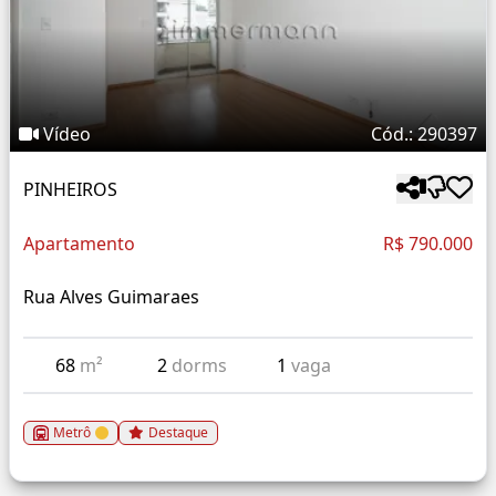
Vídeo
Cód.: 290397
PINHEIROS
Apartamento
R$ 790.000
Rua Alves Guimaraes
68
m²
2
dorms
1
vaga
Metrô
Destaque