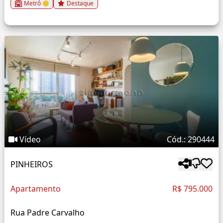
Metrô
Destaque
Vídeo
Cód.: 290444
PINHEIROS
Apartamento
R$ 795.000
Rua Padre Carvalho