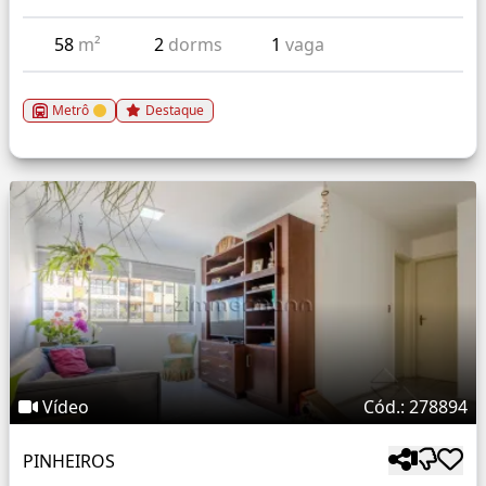
58
m²
2
dorms
1
vaga
Metrô
Destaque
Vídeo
Cód.: 278894
PINHEIROS