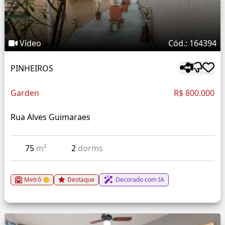
Vídeo
Cód.: 164394
PINHEIROS
Garden
R$ 800.000
Rua Alves Guimaraes
75
m²
2
dorms
Metrô
Destaque
Decorado com IA