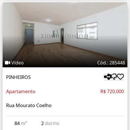
Vídeo
Cód.: 285448
PINHEIROS
Apartamento
R$ 720.000
Rua Mourato Coelho
84
m²
2
dorms