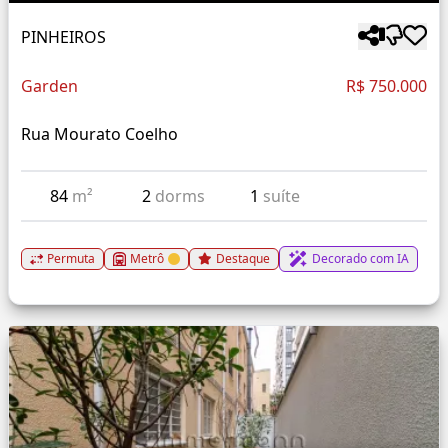
PINHEIROS
Garden
R$ 750.000
Rua Mourato Coelho
84
m²
2
dorms
1
suíte
Permuta
Metrô
Destaque
Decorado com IA