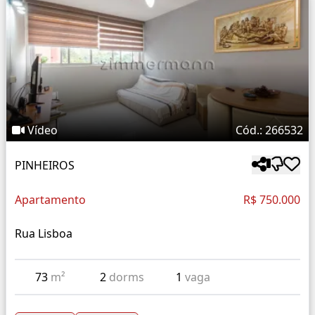
Vídeo
Cód.: 266532
PINHEIROS
Apartamento
R$ 750.000
Rua Lisboa
73
m²
2
dorms
1
vaga