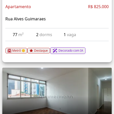
Apartamento
R$ 825.000
Rua Alves Guimaraes
77
m²
2
dorms
1
vaga
Metrô
Destaque
Decorado com IA