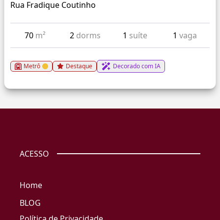
Rua Fradique Coutinho
70
m²
2
dorms
1
suíte
1
vaga
Metrô
Destaque
Decorado com IA
ACESSO
Home
BLOG
Política de Privacidade