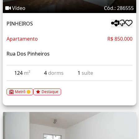
Vídeo
Cód.: 286555
PINHEIROS
Apartamento
R$ 850.000
Rua Dos Pinheiros
124
m²
4
dorms
1
suíte
Metrô
Destaque