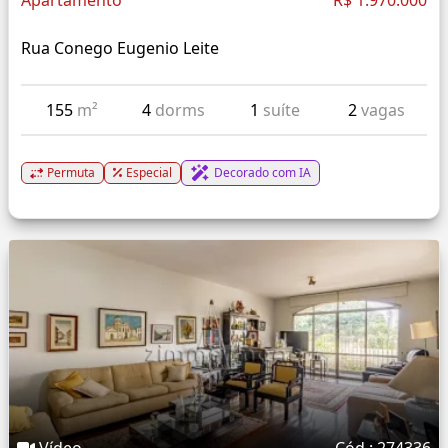
Apartamento
R$ 1.970.000
Rua Conego Eugenio Leite
155
m²
4
dorms
1
suíte
2
vagas
Permuta
Especial
Decorado com IA