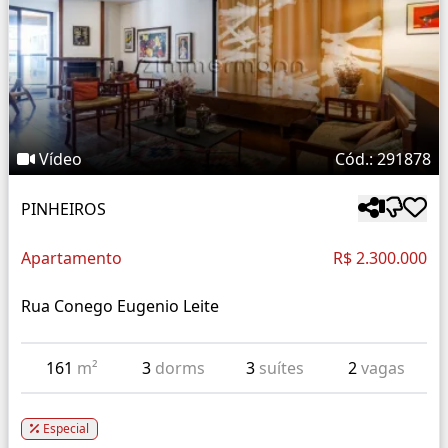
Vídeo
Cód.: 291878
PINHEIROS
Apartamento
R$ 2.300.000
Rua Conego Eugenio Leite
161
m²
3
dorms
3
suítes
2
vagas
Especial