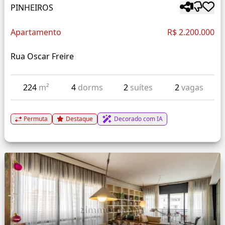
PINHEIROS
Apartamento
R$ 2.200.000
Rua Oscar Freire
224
m²
4
dorms
2
suítes
2
vagas
Permuta
Destaque
Decorado com IA