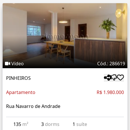
Vídeo
Cód.: 286619
PINHEIROS
Apartamento
R$ 1.980.000
Rua Navarro de Andrade
135
m²
3
dorms
1
suíte