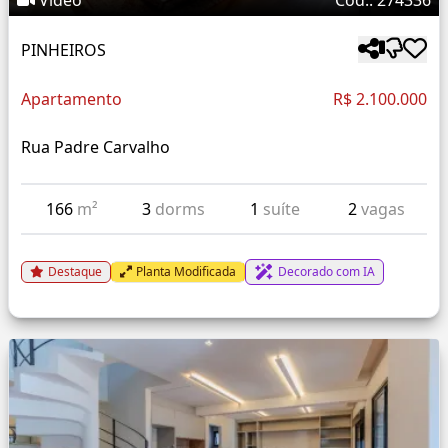
Vídeo
Cód.: 274336
PINHEIROS
Apartamento
R$ 2.100.000
Rua Padre Carvalho
166
m²
3
dorms
1
suíte
2
vagas
Destaque
Planta Modificada
Decorado com IA