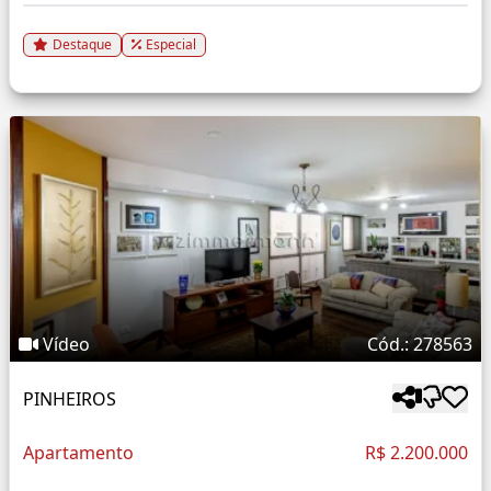
Destaque
Especial
Vídeo
Cód.: 278563
PINHEIROS
Apartamento
R$ 2.200.000