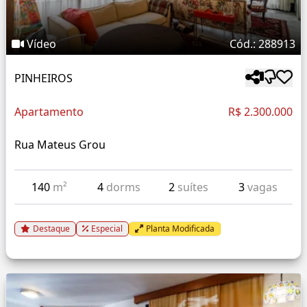
Vídeo
Cód.: 288913
PINHEIROS
Apartamento
R$ 2.300.000
Rua Mateus Grou
140
m²
4
dorms
2
suítes
3
vagas
Destaque
Especial
Planta Modificada