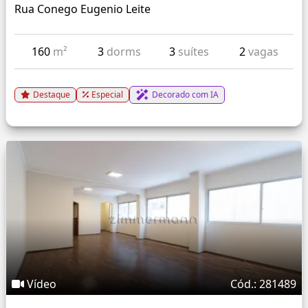
Rua Conego Eugenio Leite
160
m²
3
dorms
3
suítes
2
vagas
Destaque
Especial
Decorado com IA
Vídeo
Cód.: 281489