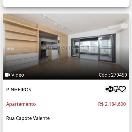
Vídeo
Cód.: 279450
PINHEIROS
Apartamento
R$ 2.184.600
Rua Capote Valente