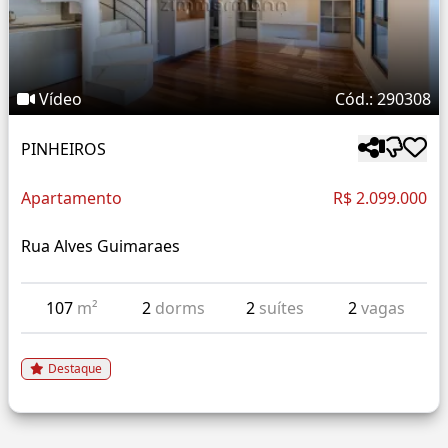
Vídeo
Cód.: 290308
PINHEIROS
Apartamento
R$ 2.099.000
Rua Alves Guimaraes
107
m²
2
dorms
2
suítes
2
vagas
Destaque