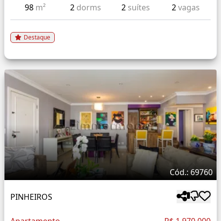
98
m²
2
dorms
2
suítes
2
vagas
Destaque
Cód.: 69760
PINHEIROS