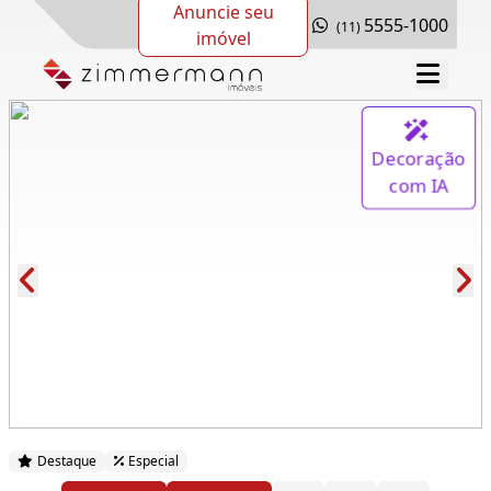
Anuncie seu
5555-1000
(11)
imóvel
Decoração
com IA
Cód.: 283306
Destaque
Especial