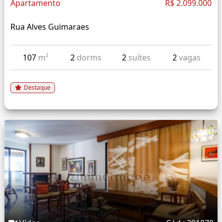
Apartamento
R$ 2.099.000
Rua Alves Guimaraes
107
m²
2
dorms
2
suítes
2
vagas
Destaque