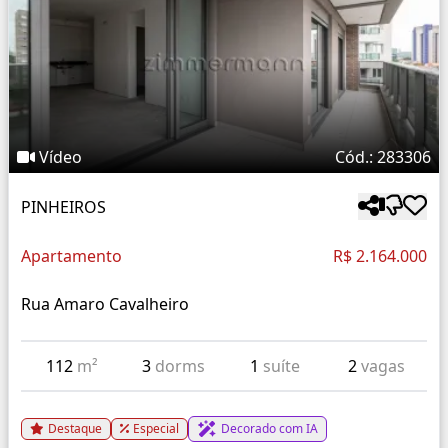
Vídeo
Cód.: 283306
PINHEIROS
Apartamento
R$ 2.164.000
Rua Amaro Cavalheiro
112
m²
3
dorms
1
suíte
2
vagas
Destaque
Especial
Decorado com IA