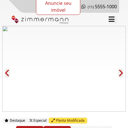
Anuncie seu
5555-1000
(11)
imóvel
Cód.: 288913
Destaque
Especial
Planta Modificada