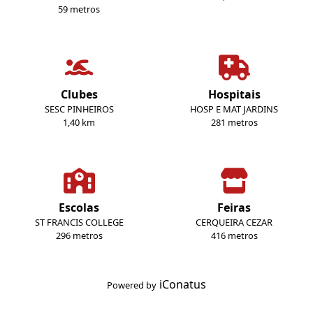
59 metros
Clubes
Hospitais
SESC PINHEIROS
HOSP E MAT JARDINS
1,40 km
281 metros
Escolas
Feiras
ST FRANCIS COLLEGE
CERQUEIRA CEZAR
296 metros
416 metros
iConatus
Powered by