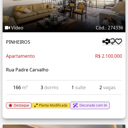
Vídeo
Cód.: 274336
PINHEIROS
Apartamento
R$ 2.100.000
Rua Padre Carvalho
166
m²
3
dorms
1
suíte
2
vagas
Destaque
Planta Modificada
Decorado com IA