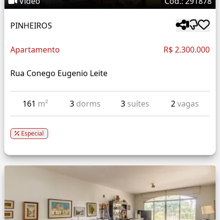
Vídeo
Cód.: 291878
PINHEIROS
Apartamento
R$ 2.300.000
Rua Conego Eugenio Leite
161
m²
3
dorms
3
suítes
2
vagas
Especial