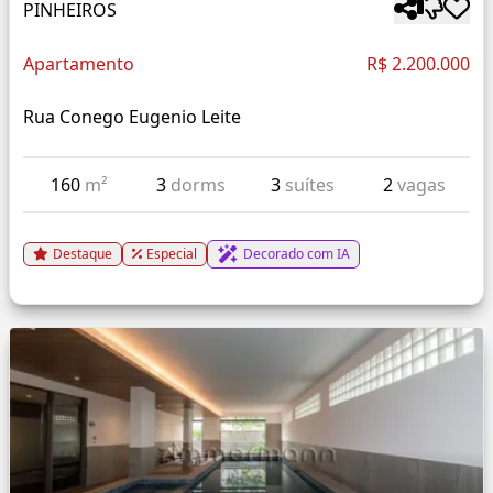
PINHEIROS
Apartamento
R$ 2.200.000
Rua Conego Eugenio Leite
160
m²
3
dorms
3
suítes
2
vagas
Destaque
Especial
Decorado com IA