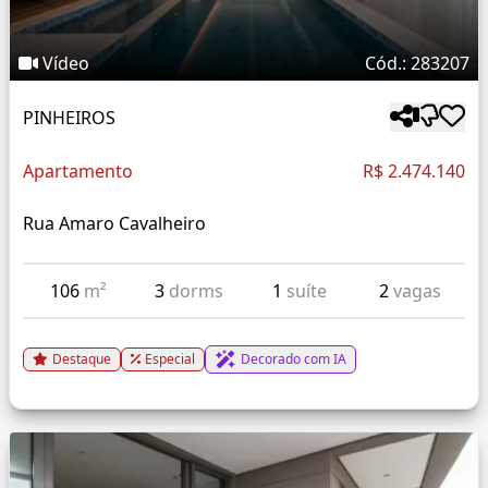
Vídeo
Cód.: 283207
PINHEIROS
Apartamento
R$ 2.474.140
Rua Amaro Cavalheiro
106
m²
3
dorms
1
suíte
2
vagas
Destaque
Especial
Decorado com IA