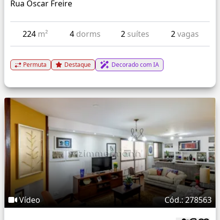
Rua Oscar Freire
224
m²
4
dorms
2
suítes
2
vagas
Permuta
Destaque
Decorado com IA
Vídeo
Cód.: 278563