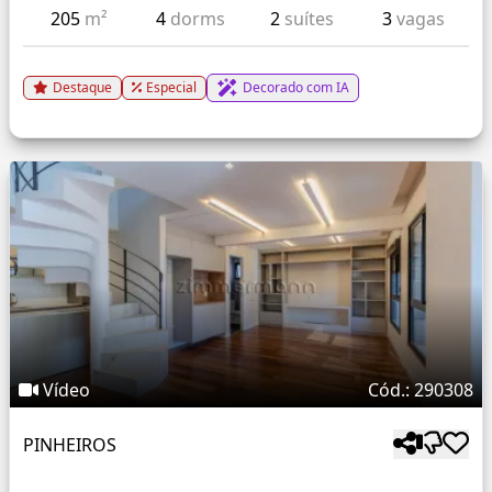
205
m²
4
dorms
2
suítes
3
vagas
Destaque
Especial
Decorado com IA
Vídeo
Cód.: 290308
PINHEIROS