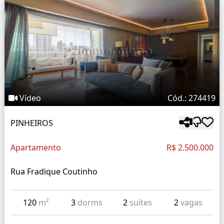
Vídeo
Cód.: 274419
PINHEIROS
Apartamento
R$ 2.500.000
Rua Fradique Coutinho
120
m²
3
dorms
2
suítes
2
vagas