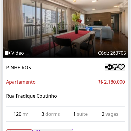
Vídeo
Cód.: 263705
PINHEIROS
Apartamento
R$ 2.180.000
Rua Fradique Coutinho
120
m²
3
dorms
1
suíte
2
vagas