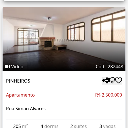
Vídeo
Cód.: 282448
PINHEIROS
Apartamento
R$ 2.500.000
Rua Simao Alvares
205
m²
4
dorms
2
suítes
3
vagas