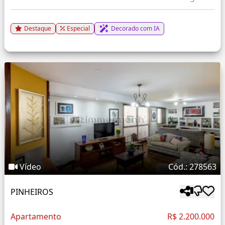
Destaque
Especial
Decorado com IA
Vídeo
Cód.: 278563
PINHEIROS
Apartamento
R$ 2.200.000