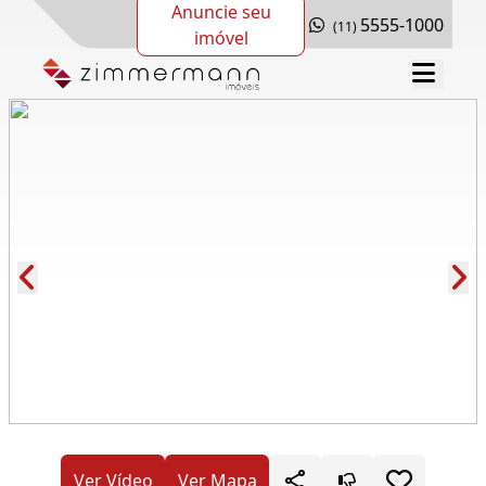
Anuncie seu
5555-1000
(11)
imóvel
Cód.: 287210
Ver Vídeo
Ver Mapa