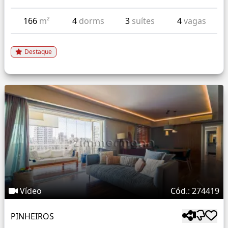
166
m²
4
dorms
3
suítes
4
vagas
Destaque
Vídeo
Cód.: 274419
PINHEIROS