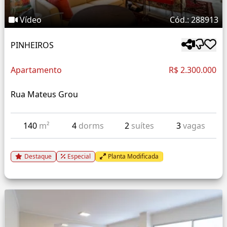
Vídeo
Cód.: 288913
PINHEIROS
Apartamento
R$ 2.300.000
Rua Mateus Grou
140
m²
4
dorms
2
suítes
3
vagas
Destaque
Especial
Planta Modificada