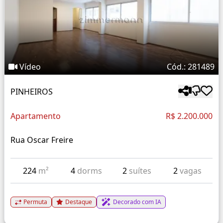
Vídeo
Cód.: 281489
PINHEIROS
Apartamento
R$ 2.200.000
Rua Oscar Freire
224
m²
4
dorms
2
suítes
2
vagas
Permuta
Destaque
Decorado com IA