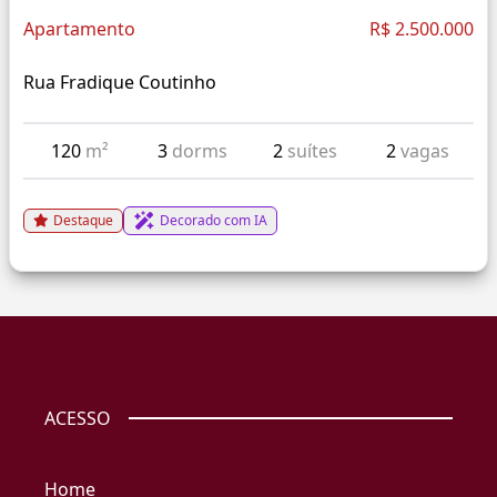
Apartamento
R$ 2.500.000
Rua Fradique Coutinho
120
m²
3
dorms
2
suítes
2
vagas
Destaque
Decorado com IA
ACESSO
Home