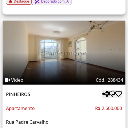
Destaque
Decorado com IA
Vídeo
Cód.: 288434
PINHEIROS
Apartamento
R$ 2.600.000
Rua Padre Carvalho