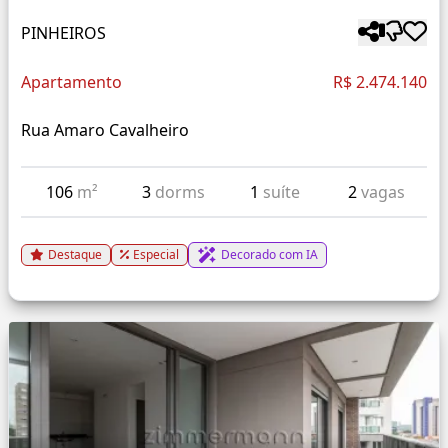
PINHEIROS
Apartamento
R$ 2.474.140
Rua Amaro Cavalheiro
106
m²
3
dorms
1
suíte
2
vagas
Destaque
Especial
Decorado com IA