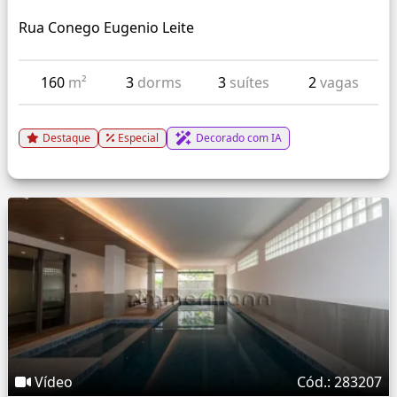
Rua Conego Eugenio Leite
160
m²
3
dorms
3
suítes
2
vagas
Destaque
Especial
Decorado com IA
Vídeo
Cód.: 283207