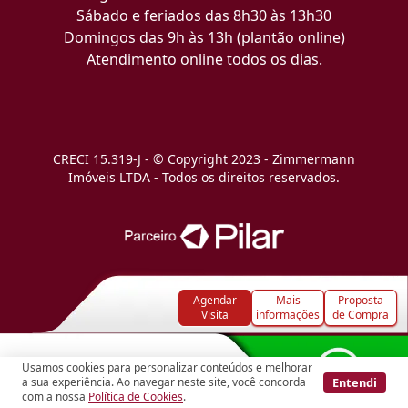
Sábado e feriados das 8h30 às 13h30
Domingos das 9h às 13h (plantão online)
Atendimento online todos os dias.
CRECI 15.319-J - © Copyright 2023 - Zimmermann
Imóveis LTDA - Todos os direitos reservados.
Agendar
Mais
Proposta
Visita
informações
de Compra
Usamos cookies para personalizar conteúdos e melhorar
Entendi
a sua experiência. Ao navegar neste site, você concorda
com a nossa
Política de Cookies
.