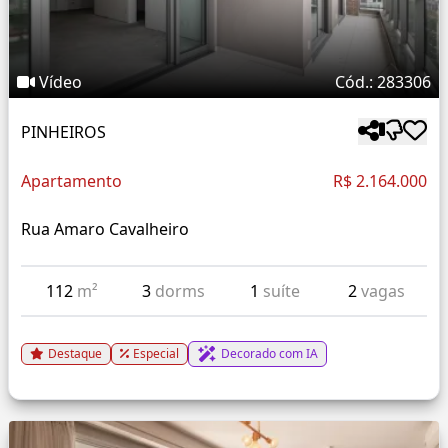
Vídeo
Cód.: 283306
PINHEIROS
Apartamento
R$ 2.164.000
Rua Amaro Cavalheiro
112
m²
3
dorms
1
suíte
2
vagas
Destaque
Especial
Decorado com IA