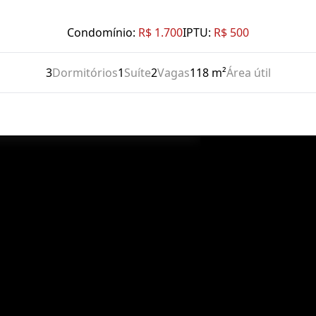
Condomínio:
R$ 1.700
IPTU:
R$ 500
3
Dormitórios
1
Suíte
2
Vagas
118 m²
Área útil