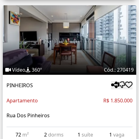
Vídeo
360º
Cód.: 270419
PINHEIROS
Apartamento
R$ 1.850.000
Rua Dos Pinheiros
72
m²
2
dorms
1
suíte
1
vaga