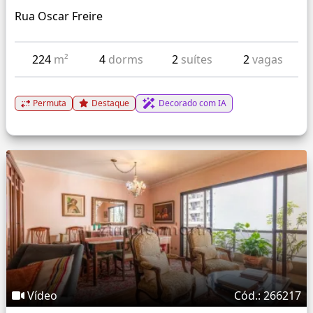
Rua Oscar Freire
224
m²
4
dorms
2
suítes
2
vagas
Permuta
Destaque
Decorado com IA
Vídeo
Cód.: 266217