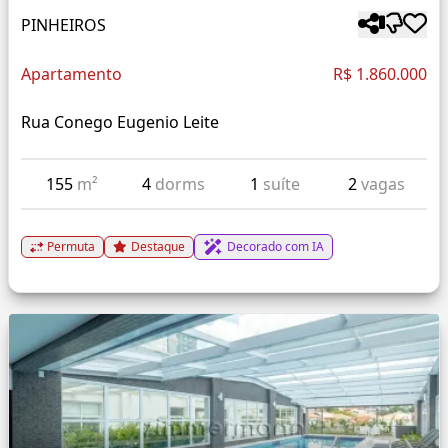
PINHEIROS
Apartamento
R$ 1.860.000
Rua Conego Eugenio Leite
155
m²
4
dorms
1
suíte
2
vagas
Permuta
Destaque
Decorado com IA