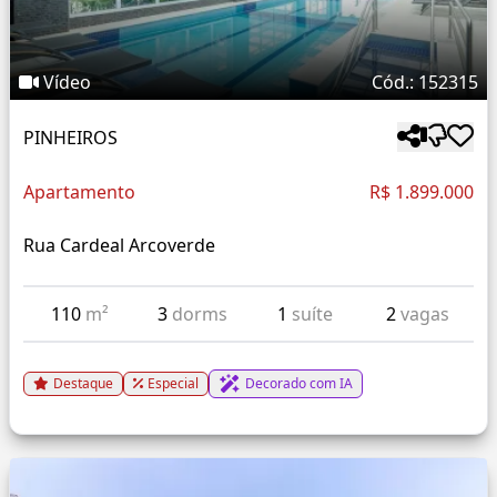
Vídeo
Cód.: 152315
PINHEIROS
Apartamento
R$ 1.899.000
Rua Cardeal Arcoverde
110
m²
3
dorms
1
suíte
2
vagas
Destaque
Especial
Decorado com IA