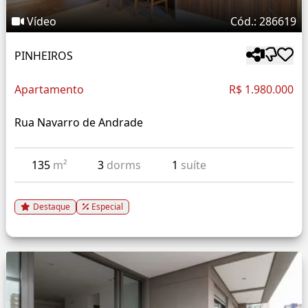
Vídeo
Cód.: 286619
PINHEIROS
Apartamento
R$ 1.980.000
Rua Navarro de Andrade
135
m²
3
dorms
1
suíte
Destaque
Especial