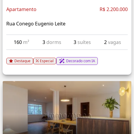
Apartamento
R$ 2.200.000
Rua Conego Eugenio Leite
160
m²
3
dorms
3
suítes
2
vagas
Destaque
Especial
Decorado com IA