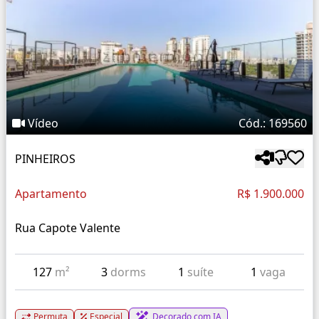
Vídeo
Cód.: 169560
PINHEIROS
Apartamento
R$ 1.900.000
Rua Capote Valente
127
m²
3
dorms
1
suíte
1
vaga
Permuta
Especial
Decorado com IA