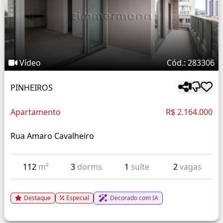
Vídeo
Cód.: 283306
PINHEIROS
Apartamento
R$ 2.164.000
Rua Amaro Cavalheiro
112
m²
3
dorms
1
suíte
2
vagas
Destaque
Especial
Decorado com IA