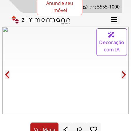
Anuncie seu
5555-1000
(11)
imóvel
Decoração
com IA
Cód.: 278641
Ver Mapa