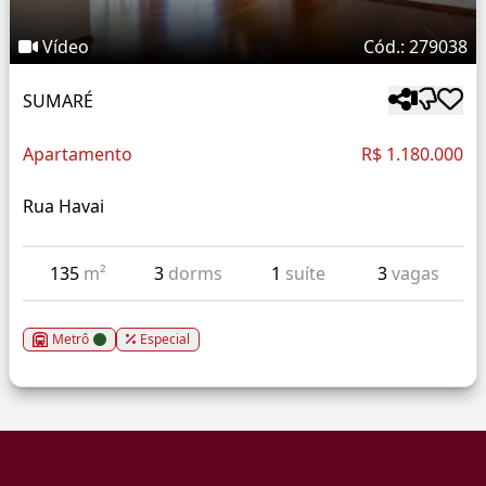
Vídeo
Cód.: 279038
SUMARÉ
Apartamento
R$ 1.180.000
Rua Havai
135
m²
3
dorms
1
suíte
3
vagas
Metrô
Especial