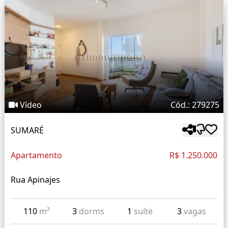
Vídeo
Cód.: 279275
SUMARÉ
Apartamento
R$ 1.250.000
Rua Apinajes
110
m²
3
dorms
1
suíte
3
vagas