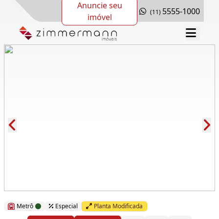
Anuncie seu
5555-1000
(11)
imóvel
Cód.: 288956
Metrô
Especial
Planta Modificada