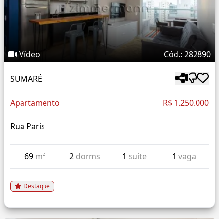
Vídeo
Cód.: 282890
SUMARÉ
Apartamento
R$ 1.250.000
Rua Paris
69
m²
2
dorms
1
suíte
1
vaga
Destaque