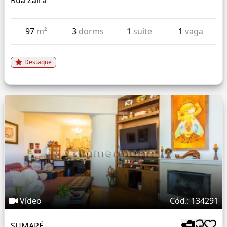
Rua Zaira
97
m²
3
dorms
1
suíte
1
vaga
Destaque
Vídeo
Cód.: 134291
SUMARÉ