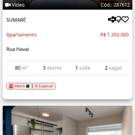
Vídeo
Cód.: 287612
SUMARÉ
Apartamento
R$ 1.350.000
Rua Havai
80
m²
3
dorms
1
suíte
2
vagas
Metrô
Especial