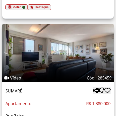
Metrô
Destaque
Vídeo
Cód.: 285459
SUMARÉ
Apartamento
R$ 1.380.000