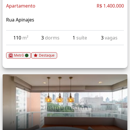
Apartamento
R$ 1.400.000
Rua Apinajes
110
m²
3
dorms
1
suíte
3
vagas
Metrô
Destaque