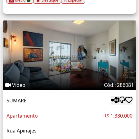
Metrô
Destaque
Especial
Vídeo
Cód.: 286081
SUMARÉ
Apartamento
R$ 1.380.000
Rua Apinajes