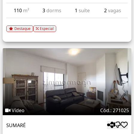
110
m²
3
dorms
1
suíte
2
vagas
Destaque
Especial
Vídeo
Cód.: 271025
SUMARÉ