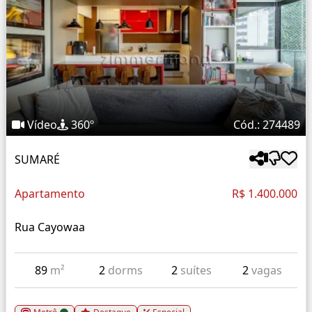
Vídeo
360º
Cód.: 274489
SUMARÉ
Apartamento
R$ 1.400.000
Rua Cayowaa
89
m²
2
dorms
2
suítes
2
vagas