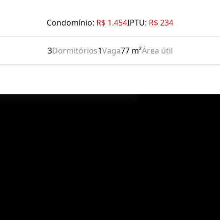
Condomínio:
R$ 1.454
IPTU:
R$ 234
3
Dormitórios
1
Vaga
77 m²
Área útil