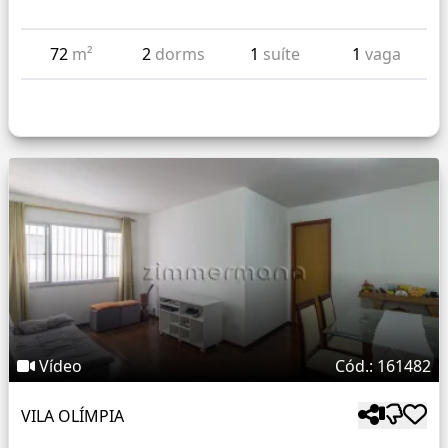
72
m²
2
dorms
1
suíte
1
vaga
Vídeo
Cód.: 161482
VILA OLÍMPIA