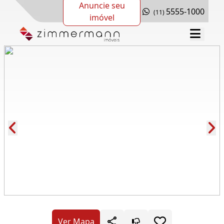
Anuncie seu
5555-1000
(11)
imóvel
Cód.: 280042
Ver Mapa