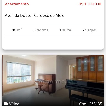
Apartamento
R$ 1.200.000
Avenida Doutor Cardoso de Melo
96
m²
3
dorms
1
suíte
2
vagas
Vídeo
Cód.: 263135