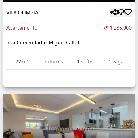
VILA OLÍMPIA
Apartamento
R$ 1.285.000
Rua Comendador Miguel Calfat
72
m²
2
dorms
1
suíte
1
vaga