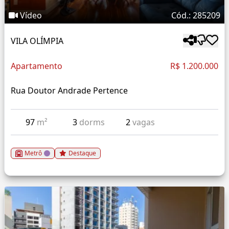
Vídeo
Cód.: 285209
VILA OLÍMPIA
Apartamento
R$ 1.200.000
Rua Doutor Andrade Pertence
97
m²
3
dorms
2
vagas
Metrô
Destaque