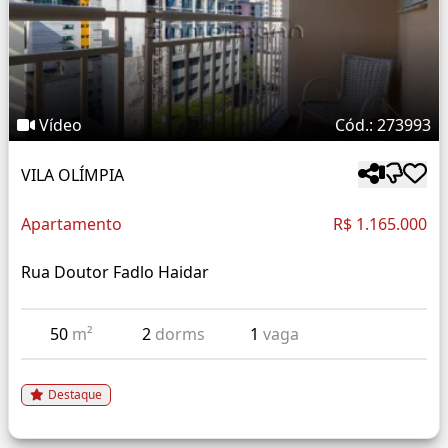
Vídeo
Cód.: 273993
VILA OLÍMPIA
Apartamento
R$ 1.165.000
Rua Doutor Fadlo Haidar
50
m²
2
dorms
1
vaga
Destaque