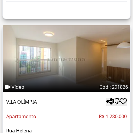
Vídeo
Cód.: 291826
VILA OLÍMPIA
Apartamento
R$ 1.280.000
Rua Helena