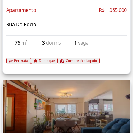
Apartamento
R$ 1.065.000
Rua Do Rocio
76
m²
3
dorms
1
vaga
Permuta
Destaque
Compre já alugado