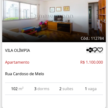
Cód.: 112784
VILA OLÍMPIA
Apartamento
R$ 1.100.000
Rua Cardoso de Melo
102
m²
3
dorms
2
suítes
1
vaga