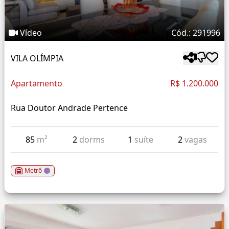
Vídeo
Cód.: 291996
VILA OLÍMPIA
Apartamento
R$ 1.200.000
Rua Doutor Andrade Pertence
85
m²
2
dorms
1
suíte
2
vagas
Metrô