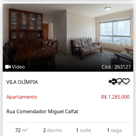
Vídeo
Cód.: 263127
VILA OLÍMPIA
Apartamento
R$ 1.285.000
Rua Comendador Miguel Calfat
72
m²
2
dorms
1
suíte
1
vaga