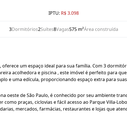
IPTU:
R$ 3.098
3
Dormitórios
2
Suítes
8
Vagas
575 m²
Área construída
oferece um espaço ideal para sua família. Com 3 dormitórios
areira acolhedora e piscina , este imóvel é perfeito para qu
plo e uma edícula, proporcionando espaço extra para suas
zona oeste de São Paulo, é conhecido por seu ambiente tran
 como praças, ciclovias e fácil acesso ao Parque Villa-Lobos
padarias, mercados, farmácias, restaurantes e lojas que at