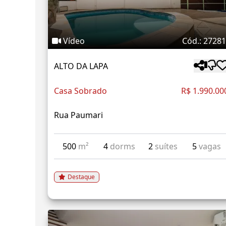
Vídeo
Cód.: 2728
ALTO DA LAPA
Casa Sobrado
R$ 1.990.00
Rua Paumari
500
m²
4
dorms
2
suítes
5
vagas
Destaque