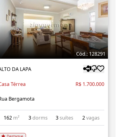
Cód.: 128291
ALTO DA LAPA
Casa Térrea
R$ 1.700.000
Rua Bergamota
162
m²
3
dorms
3
suítes
2
vagas
Destaque