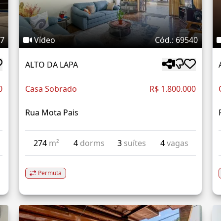
17
Vídeo
Cód.: 69540
ALTO DA LAPA
0
Casa Sobrado
R$ 1.800.000
Rua Mota Pais
274
m²
4
dorms
3
suítes
4
vagas
Permuta