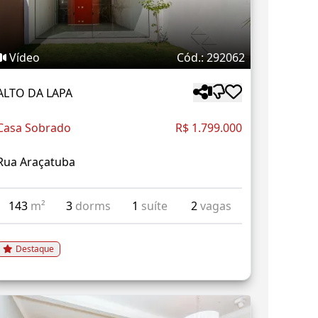
Vídeo
Cód.: 292062
ALTO DA LAPA
Casa Sobrado
R$ 1.799.000
Rua Araçatuba
143
m²
3
dorms
1
suíte
2
vagas
Destaque