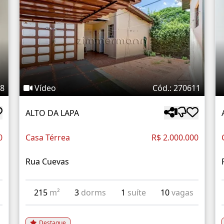
18
Vídeo
Cód.: 270611
ALTO DA LAPA
0
Casa Térrea
R$ 2.000.000
Rua Cuevas
215
m²
3
dorms
1
suíte
10
vagas
Destaque