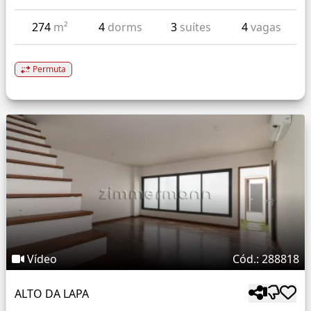
274
m²
4
dorms
3
suítes
4
vagas
Permuta
Vídeo
Cód.: 288818
ALTO DA LAPA