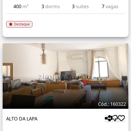
400
m²
3
dorms
3
suítes
7
vagas
Destaque
Cód.: 160322
ALTO DA LAPA