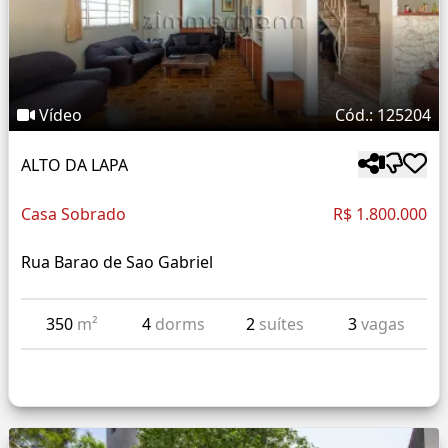
Vídeo
Cód.: 125204
ALTO DA LAPA
Casa Sobrado
R$ 1.800.000
Rua Barao de Sao Gabriel
350
m²
4
dorms
2
suítes
3
vagas