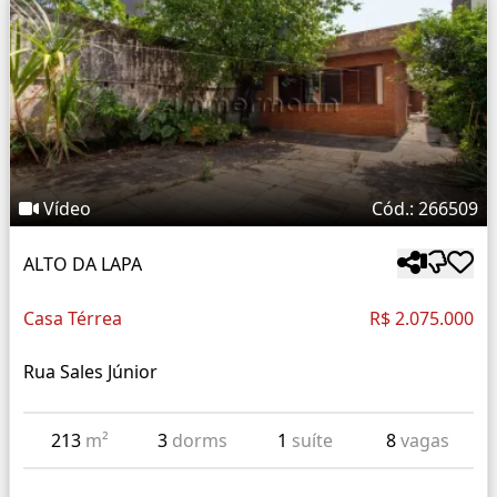
Vídeo
Cód.: 266509
ALTO DA LAPA
Casa Térrea
R$ 2.075.000
Rua Sales Júnior
213
m²
3
dorms
1
suíte
8
vagas