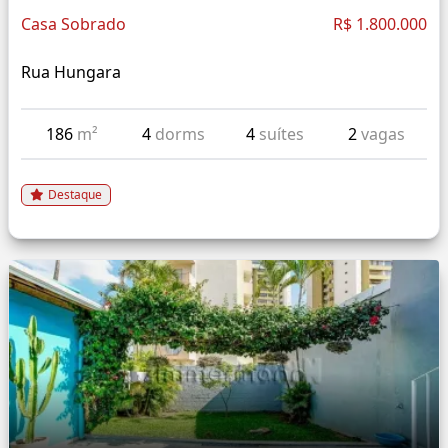
Casa Sobrado
R$ 1.800.000
Rua Hungara
186
m²
4
dorms
4
suítes
2
vagas
Destaque