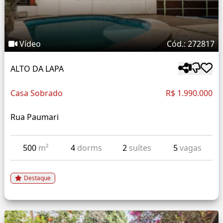
Vídeo
Cód.: 272817
ALTO DA LAPA
Casa Sobrado
R$ 1.990.000
Rua Paumari
500
m²
4
dorms
2
suítes
5
vagas
Destaque