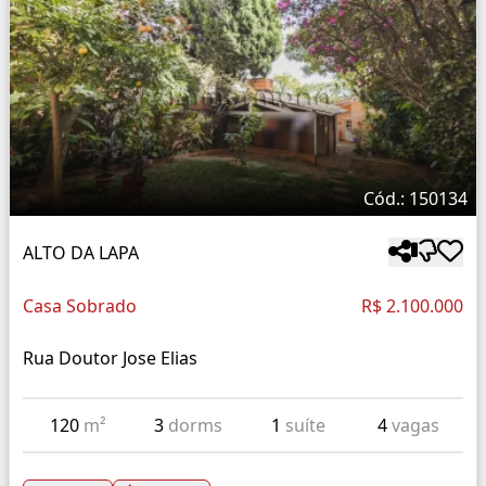
Cód.: 150134
ALTO DA LAPA
Casa Sobrado
R$ 2.100.000
Rua Doutor Jose Elias
120
m²
3
dorms
1
suíte
4
vagas