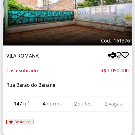
Cód.: 161376
VILA ROMANA
Casa Sobrado
R$ 1.050.000
Rua Barao do Bananal
147
m²
4
dorms
2
suítes
2
vagas
Destaque