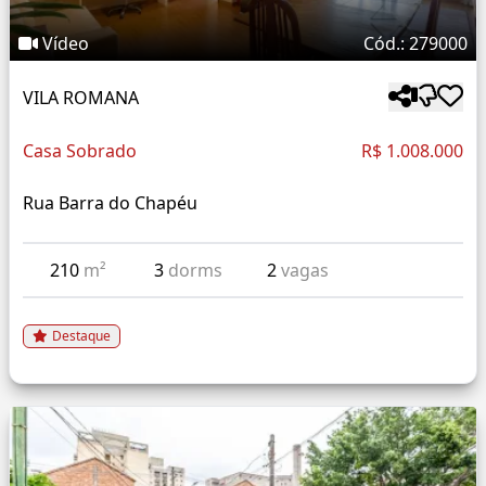
Vídeo
Cód.: 279000
VILA ROMANA
Casa Sobrado
R$ 1.008.000
Rua Barra do Chapéu
210
m²
3
dorms
2
vagas
Destaque