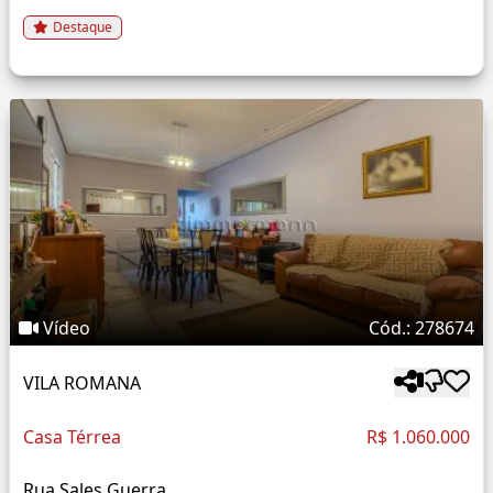
Destaque
Vídeo
Cód.: 278674
VILA ROMANA
Casa Térrea
R$ 1.060.000
Rua Sales Guerra