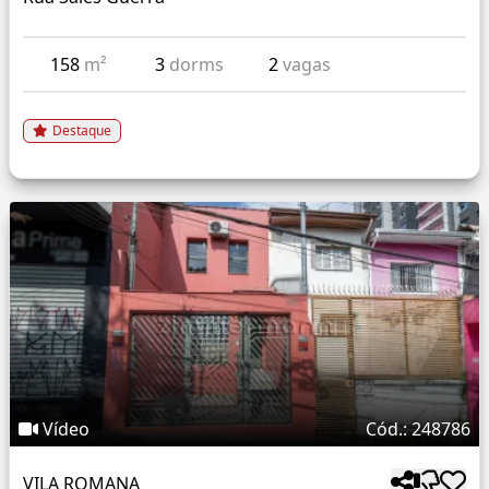
158
m²
3
dorms
2
vagas
Destaque
Vídeo
Cód.: 248786
VILA ROMANA