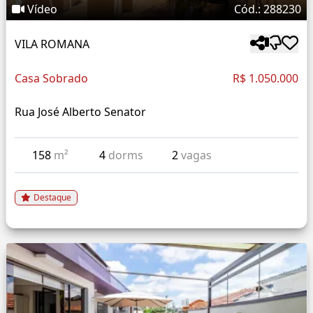
Vídeo
Cód.: 288230
VILA ROMANA
Casa Sobrado
R$ 1.050.000
Rua José Alberto Senator
158
m²
4
dorms
2
vagas
Destaque