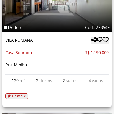
Vídeo
Cód.: 273549
VILA ROMANA
Casa Sobrado
R$ 1.190.000
Rua Mipibu
120
m²
2
dorms
2
suítes
4
vagas
Destaque