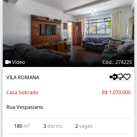
Vídeo
Cód.: 274225
VILA ROMANA
Casa Sobrado
R$ 1.070.000
Rua Vespasiano
180
m²
3
dorms
2
vagas