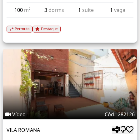
100
m²
3
dorms
1
suíte
1
vaga
Permuta
Destaque
Vídeo
Cód.: 282126
VILA ROMANA