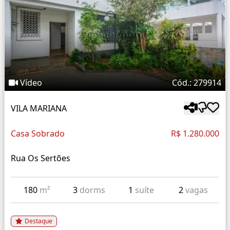
Vídeo
Cód.: 279914
VILA MARIANA
Casa Sobrado
R$ 1.280.000
Rua Os Sertões
180
m²
3
dorms
1
suíte
2
vagas
Destaque