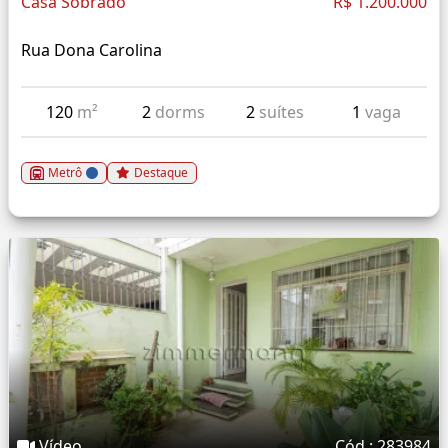
Casa Sobrado
R$ 1.200.000
Rua Dona Carolina
120
m²
2
dorms
2
suítes
1
vaga
Metrô
Destaque
Vídeo
Cód.: 283984