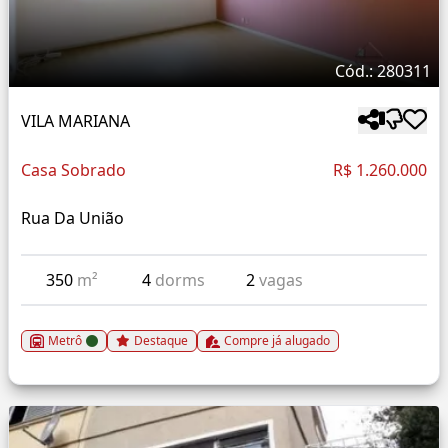
Cód.: 280311
VILA MARIANA
Casa Sobrado
R$ 1.260.000
Rua Da União
350
m²
4
dorms
2
vagas
Metrô
Destaque
Compre já alugado