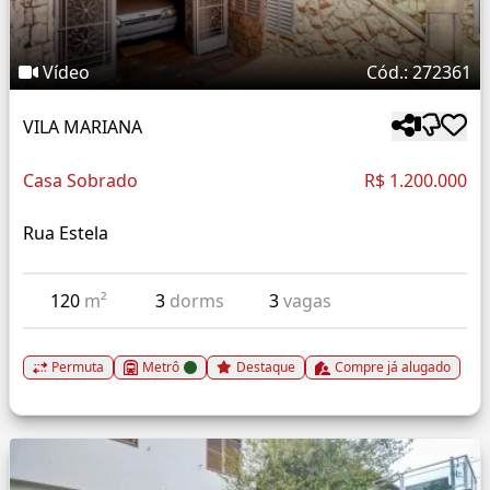
Vídeo
Cód.: 272361
VILA MARIANA
Casa Sobrado
R$ 1.200.000
Rua Estela
120
m²
3
dorms
3
vagas
Permuta
Metrô
Destaque
Compre já alugado