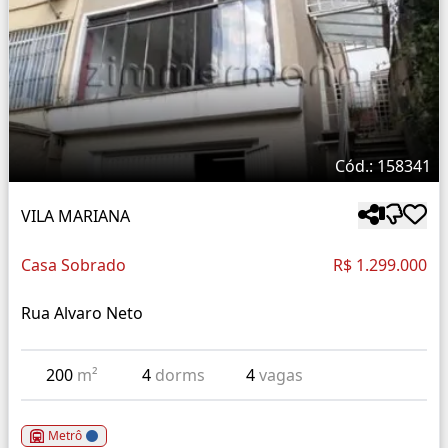
Cód.: 158341
VILA MARIANA
Casa Sobrado
R$ 1.299.000
Rua Alvaro Neto
200
m²
4
dorms
4
vagas
Metrô