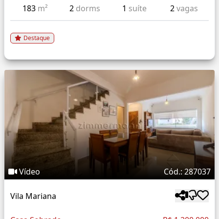
183
m²
2
dorms
1
suíte
2
vagas
Destaque
Vídeo
Cód.: 287037
Vila Mariana