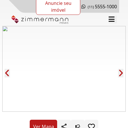
Anuncie seu
5555-1000
(11)
imóvel
Cód.: 279008
Ver Mapa