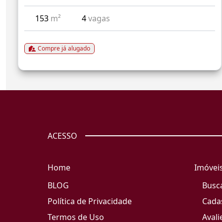
153
m²
4
vagas
Compre já alugado
ACESSO
Home
Imóvei
BLOG
Busc
Política de Privacidade
Cada
Termos de Uso
Avali