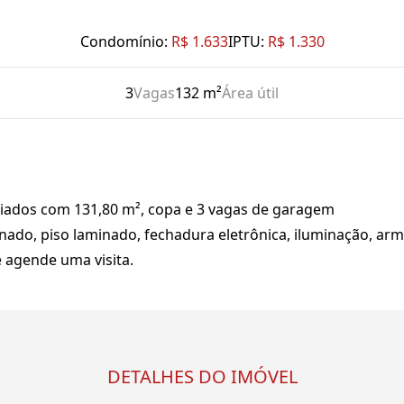
Condomínio:
R$ 1.633
IPTU:
R$ 1.330
3
Vagas
132 m²
Área útil
iados com 131,80 m², copa e 3 vagas de garagem
nado, piso laminado, fechadura eletrônica, iluminação, armá
 agende uma visita.
DETALHES DO IMÓVEL