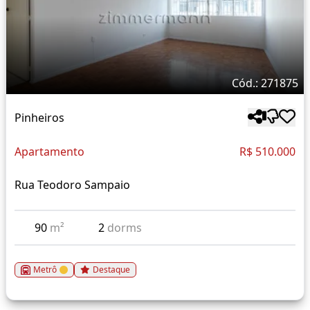
Cód.: 271875
Pinheiros
Apartamento
R$ 510.000
Rua Teodoro Sampaio
90
m²
2
dorms
Metrô
Destaque