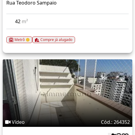
Rua Teodoro Sampaio
42
m²
Metrô
Compre já alugado
Vídeo
Cód.: 264352