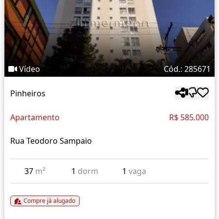
Vídeo
Cód.: 285671
Pinheiros
Apartamento
R$ 585.000
Rua Teodoro Sampaio
37
m²
1
dorm
1
vaga
Compre já alugado