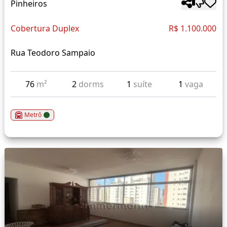
Pinheiros
Cobertura Duplex
R$ 1.100.000
Rua Teodoro Sampaio
76
m²
2
dorms
1
suíte
1
vaga
Metrô