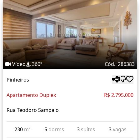
Vídeo
360º
Cód.: 286383
Pinheiros
Apartamento Duplex
R$ 2.795.000
Rua Teodoro Sampaio
230
m²
5
dorms
3
suítes
3
vagas