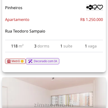
Pinheiros
Apartamento
R$ 1.250.000
Rua Teodoro Sampaio
118
m²
3
dorms
1
suíte
1
vaga
Metrô
Decorado com IA