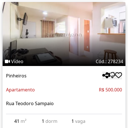
Vídeo
Cód.: 278234
Pinheiros
Apartamento
R$ 500.000
Rua Teodoro Sampaio
41
m²
1
dorm
1
vaga