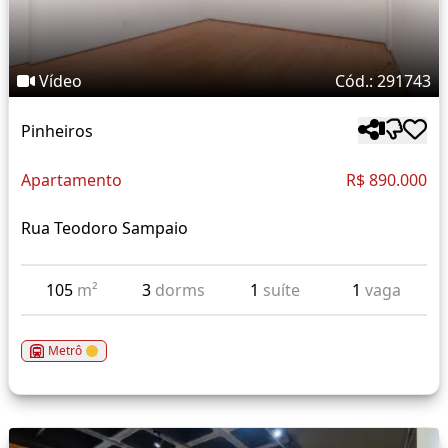
Vídeo
Cód.: 291743
Pinheiros
Apartamento
R$ 890.000
Rua Teodoro Sampaio
105
m²
3
dorms
1
suíte
1
vaga
Metrô