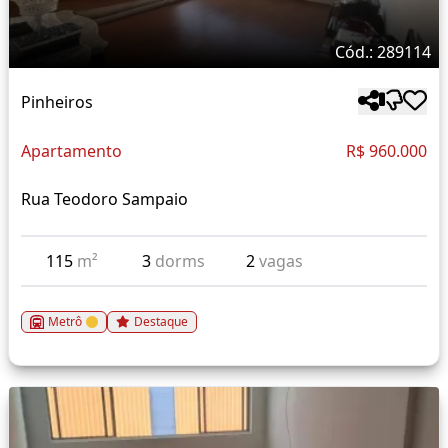
Cód.: 289114
Pinheiros
Apartamento
R$ 960.000
Rua Teodoro Sampaio
115
m²
3
dorms
2
vagas
Metrô
Destaque