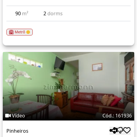
90
m²
2
dorms
Metrô
Vídeo
Cód.: 161936
Pinheiros