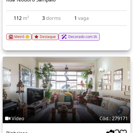
112
m²
3
dorms
1
vaga
Metrô
Destaque
Decorado com IA
Vídeo
Cód.: 279171