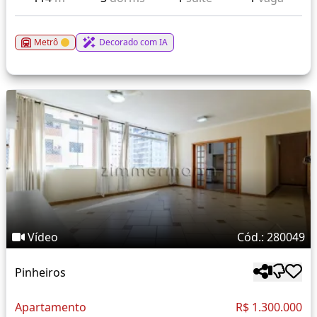
Metrô
Decorado com IA
Vídeo
Cód.: 280049
Pinheiros
Apartamento
R$ 1.300.000