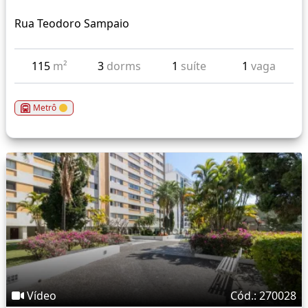
Rua Teodoro Sampaio
115
m²
3
dorms
1
suíte
1
vaga
Metrô
Vídeo
Cód.: 270028