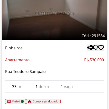
Cód.: 291584
Pinheiros
Apartamento
R$ 530.000
Rua Teodoro Sampaio
33
m²
1
dorm
1
vaga
Metrô
Compre já alugado