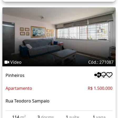
Vídeo
Cód.: 271087
Pinheiros
Apartamento
R$ 1.500.000
Rua Teodoro Sampaio
114
m²
3
dorms
1
suíte
1
vaga