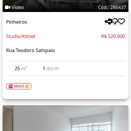
Vídeo
Cód.: 286437
Pinheiros
Studio/Kitnet
R$ 520.000
Rua Teodoro Sampaio
25
m²
1
dorm
Metrô