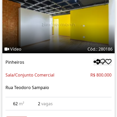
Vídeo
Cód.: 280186
Pinheiros
Sala/Conjunto Comercial
R$ 800.000
Rua Teodoro Sampaio
62
m²
2
vagas