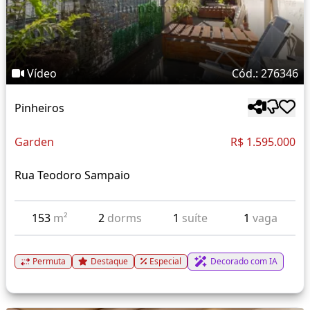
Vídeo
Cód.: 276346
Pinheiros
Garden
R$ 1.595.000
Rua Teodoro Sampaio
153
m²
2
dorms
1
suíte
1
vaga
Permuta
Destaque
Especial
Decorado com IA