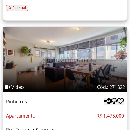
Especial
Vídeo
Cód.: 271822
Pinheiros
Apartamento
R$ 1.475.000
Rua Teodoro Sampaio