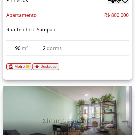
Pinheiros
Apartamento
R$ 800.000
Rua Teodoro Sampaio
90
m²
2
dorms
Metrô
Destaque