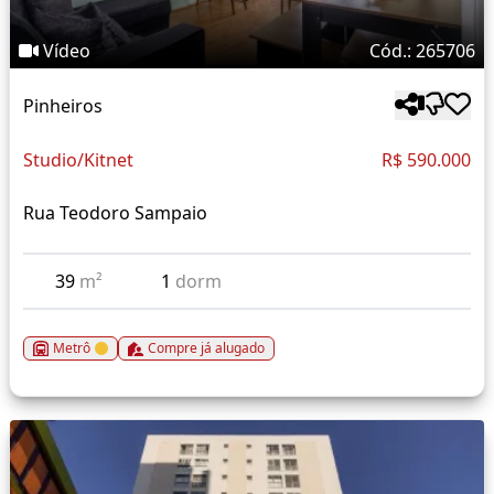
Vídeo
Cód.: 265706
Pinheiros
Studio/Kitnet
R$ 590.000
Rua Teodoro Sampaio
39
m²
1
dorm
Metrô
Compre já alugado