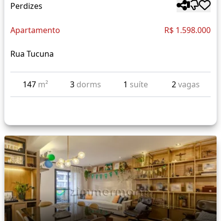
Perdizes
Apartamento
R$ 1.598.000
Rua Tucuna
147
m²
3
dorms
1
suíte
2
vagas