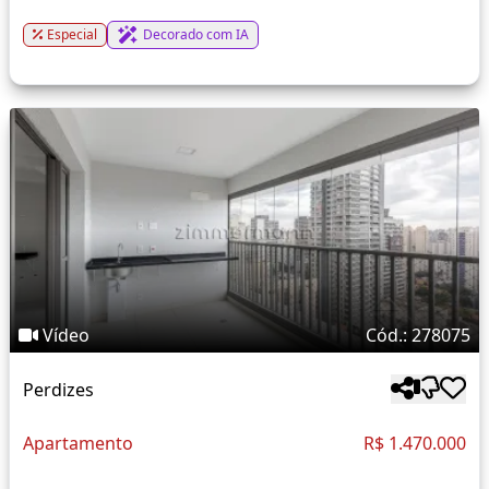
Especial
Decorado com IA
Vídeo
Cód.: 278075
Perdizes
Apartamento
R$ 1.470.000