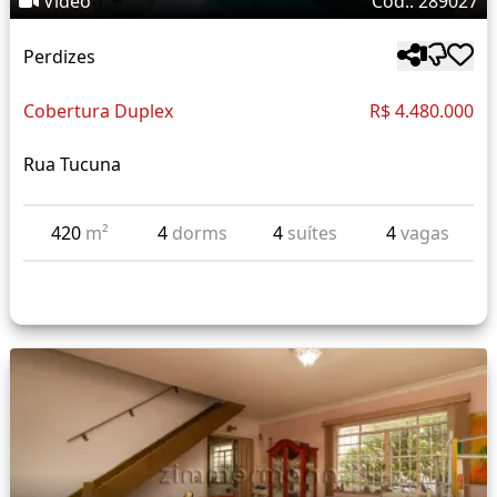
Vídeo
Cód.: 289027
Perdizes
Cobertura Duplex
R$ 4.480.000
Rua Tucuna
420
m²
4
dorms
4
suítes
4
vagas