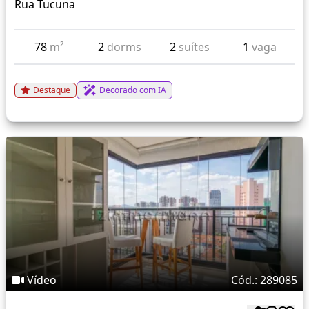
Rua Tucuna
78
m²
2
dorms
2
suítes
1
vaga
Destaque
Decorado com IA
Vídeo
Cód.: 289085