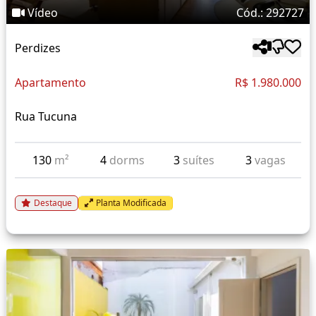
Vídeo
Cód.: 292727
Perdizes
Apartamento
R$ 1.980.000
Rua Tucuna
130
m²
4
dorms
3
suítes
3
vagas
Destaque
Planta Modificada