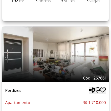
192
m²
3
dorms
3
suítes
3
vagas
Cód.: 267661
Perdizes
Apartamento
R$ 1.710.000