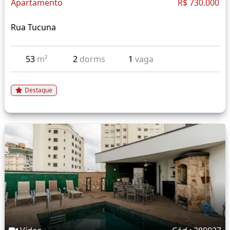
Apartamento
R$ 730.000
Rua Tucuna
53
m²
2
dorms
1
vaga
Destaque