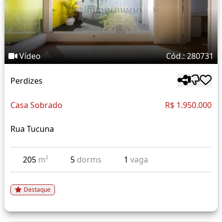
Vídeo
Cód.: 280731
Perdizes
Casa Sobrado
R$ 1.950.000
Rua Tucuna
205
m²
5
dorms
1
vaga
Destaque