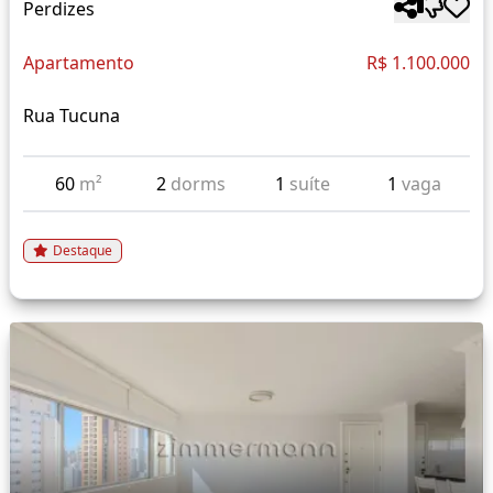
Perdizes
Apartamento
R$ 1.100.000
Rua Tucuna
60
m²
2
dorms
1
suíte
1
vaga
Destaque