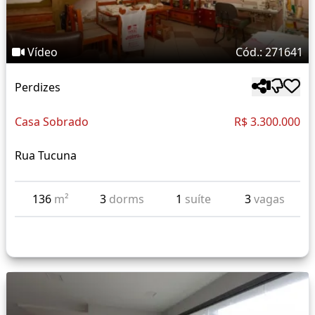
Vídeo
Cód.: 271641
Perdizes
Casa Sobrado
R$ 3.300.000
Rua Tucuna
136
m²
3
dorms
1
suíte
3
vagas