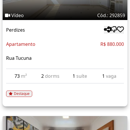
Vídeo
Cód.: 292859
Perdizes
Apartamento
R$ 880.000
Rua Tucuna
73
m²
2
dorms
1
suíte
1
vaga
Destaque