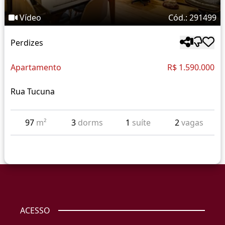
Vídeo
Cód.: 291499
Perdizes
Apartamento
R$ 1.590.000
Rua Tucuna
97
m²
3
dorms
1
suíte
2
vagas
ACESSO