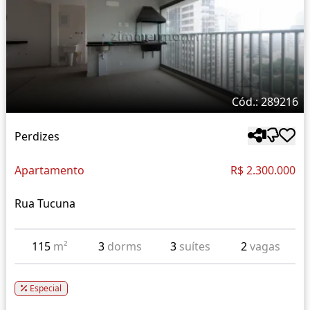
Cód.: 289216
Perdizes
Apartamento
R$ 2.300.000
Rua Tucuna
115
m²
3
dorms
3
suítes
2
vagas
Especial