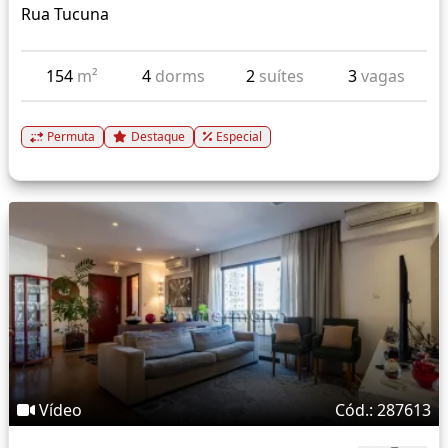
Rua Tucuna
154
m²
4
dorms
2
suítes
3
vagas
Permuta
Destaque
Especial
Vídeo
Cód.: 287613