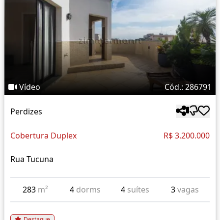
Vídeo
Cód.: 286791
Perdizes
Cobertura Duplex
R$ 3.200.000
Rua Tucuna
283
m²
4
dorms
4
suítes
3
vagas
Destaque