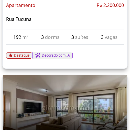
Apartamento
R$ 2.200.000
Rua Tucuna
192
m²
3
dorms
3
suítes
3
vagas
Destaque
Decorado com IA