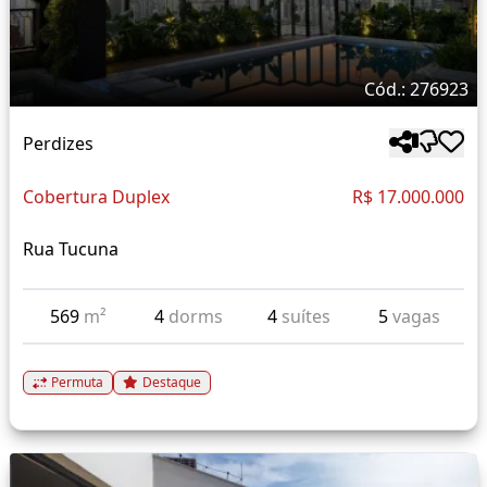
Cód.: 276923
Perdizes
Cobertura Duplex
R$ 17.000.000
Rua Tucuna
569
m²
4
dorms
4
suítes
5
vagas
Permuta
Destaque