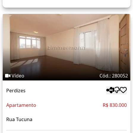
Vídeo
Cód.: 280052
Perdizes
Apartamento
R$ 830.000
Rua Tucuna