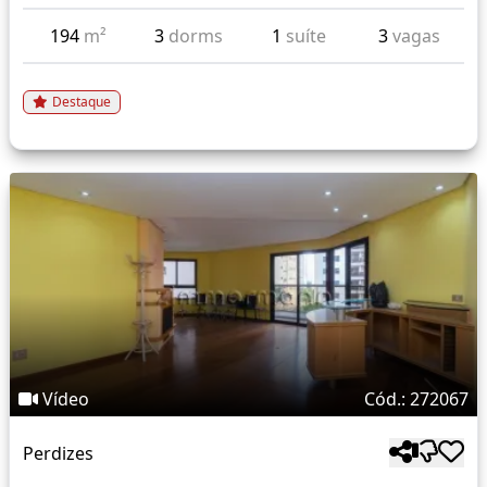
194
m²
3
dorms
1
suíte
3
vagas
Destaque
Vídeo
Cód.: 272067
Perdizes