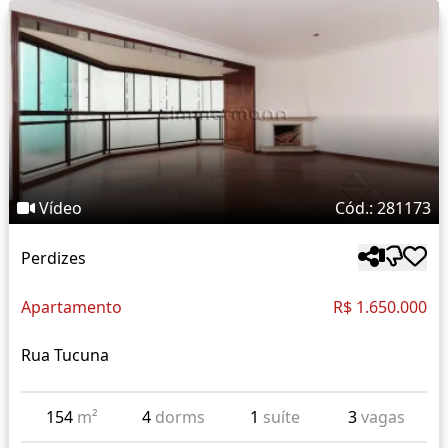
Vídeo
Cód.: 281173
Perdizes
Apartamento
R$ 1.650.000
Rua Tucuna
154
m²
4
dorms
1
suíte
3
vagas