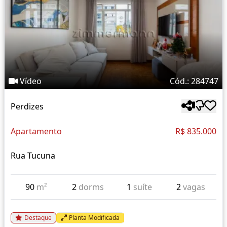
Vídeo
Cód.: 284747
Perdizes
Apartamento
R$ 835.000
Rua Tucuna
90
m²
2
dorms
1
suíte
2
vagas
Destaque
Planta Modificada