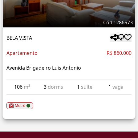
Cód.: 286573
BELA VISTA
Apartamento
R$ 860.000
Avenida Brigadeiro Luis Antonio
106
m²
3
dorms
1
suíte
1
vaga
Metrô