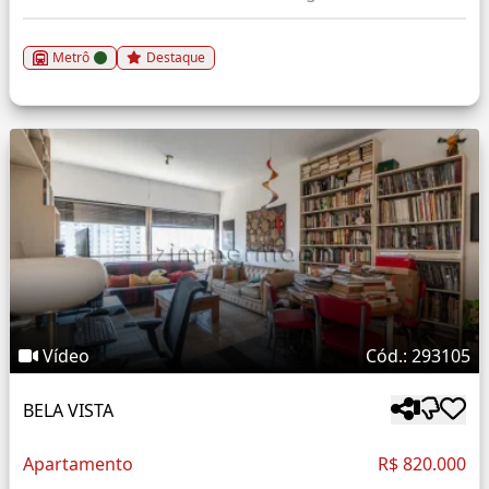
Metrô
Destaque
Vídeo
Cód.: 293105
BELA VISTA
Apartamento
R$ 820.000