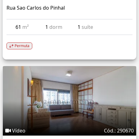
Rua Sao Carlos do Pinhal
61
m²
1
dorm
1
suíte
Permuta
Vídeo
Cód.: 290670