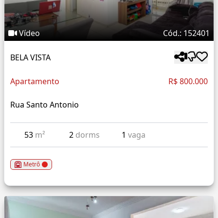
Vídeo
Cód.: 152401
BELA VISTA
Apartamento
R$ 800.000
Rua Santo Antonio
53
m²
2
dorms
1
vaga
Metrô