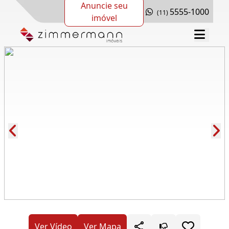
Anuncie seu
5555-1000
(11)
imóvel
Cód.: 288305
Ver Vídeo
Ver Mapa