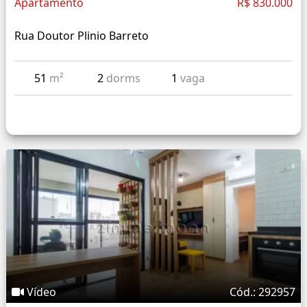
Apartamento
R$ 830.000
Rua Doutor Plinio Barreto
51
m²
2
dorms
1
vaga
Vídeo
Cód.: 292957