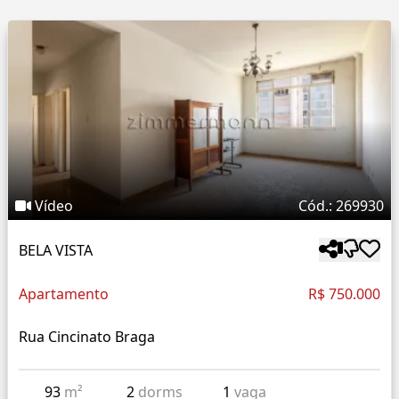
Vídeo
Cód.: 269930
BELA VISTA
Apartamento
R$ 750.000
Rua Cincinato Braga
93
m²
2
dorms
1
vaga