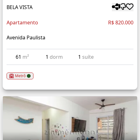
BELA VISTA
Apartamento
R$ 820.000
Avenida Paulista
61
m²
1
dorm
1
suíte
Metrô