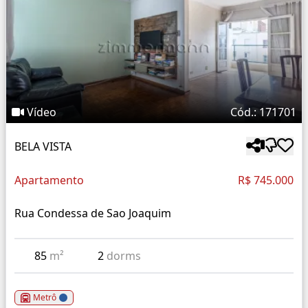
Vídeo
Cód.: 171701
BELA VISTA
Apartamento
R$ 745.000
Rua Condessa de Sao Joaquim
85
m²
2
dorms
Metrô