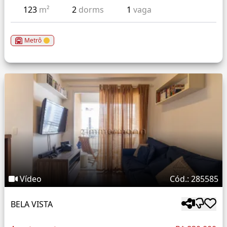
123
m²
2
dorms
1
vaga
Metrô
Vídeo
Cód.: 285585
BELA VISTA