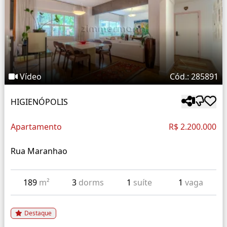
Vídeo
Cód.: 285891
HIGIENÓPOLIS
Apartamento
R$ 2.200.000
Rua Maranhao
189
m²
3
dorms
1
suíte
1
vaga
Destaque