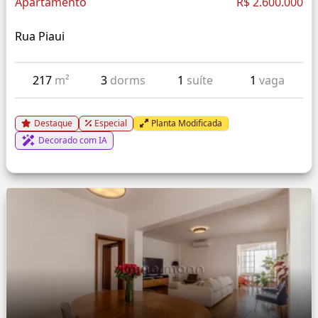
Apartamento
R$ 2.600.000
Rua Piaui
217
m²
3
dorms
1
suíte
1
vaga
Destaque
Especial
Planta Modificada
Decorado com IA