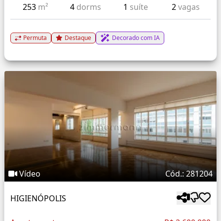
253
m²
4
dorms
1
suíte
2
vagas
Permuta
Destaque
Decorado com IA
Vídeo
Cód.: 281204
HIGIENÓPOLIS