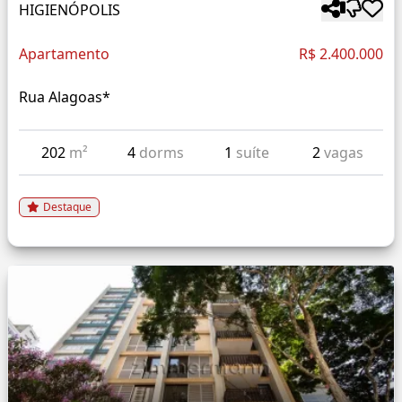
HIGIENÓPOLIS
Apartamento
R$ 2.400.000
Rua Alagoas*
202
m²
4
dorms
1
suíte
2
vagas
Destaque