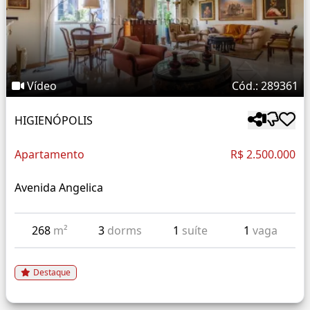
Vídeo
Cód.: 289361
HIGIENÓPOLIS
Apartamento
R$ 2.500.000
Avenida Angelica
268
m²
3
dorms
1
suíte
1
vaga
Destaque