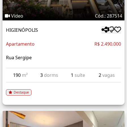
Vídeo
Cód.: 287514
HIGIENÓPOLIS
Apartamento
R$ 2.490.000
Rua Sergipe
190
m²
3
dorms
1
suíte
2
vagas
Destaque