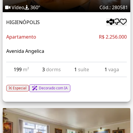
Vídeo
360º
Cód.: 280581
HIGIENÓPOLIS
Apartamento
R$ 2.256.000
Avenida Angelica
199
m²
3
dorms
1
suíte
1
vaga
Especial
Decorado com IA