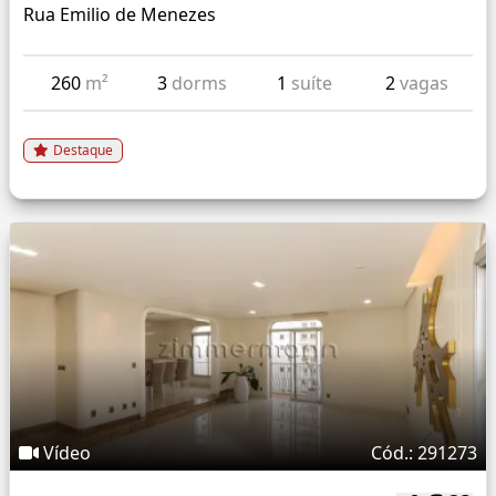
Rua Emilio de Menezes
260
m²
3
dorms
1
suíte
2
vagas
Destaque
Vídeo
Cód.: 291273