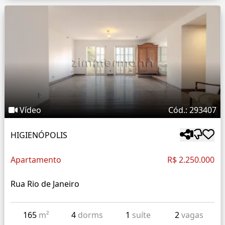
Vídeo
Cód.: 293407
HIGIENÓPOLIS
Apartamento
R$ 2.250.000
Rua Rio de Janeiro
165
m²
4
dorms
1
suíte
2
vagas